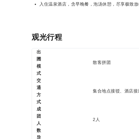
入住温泉酒店，含早晚餐，泡汤休憩，尽享极致放
观光行程
出
圑
散客拼团
模
式
交
通
集合地点接驳、酒店接
方
式
成
团
2人
人
数
导