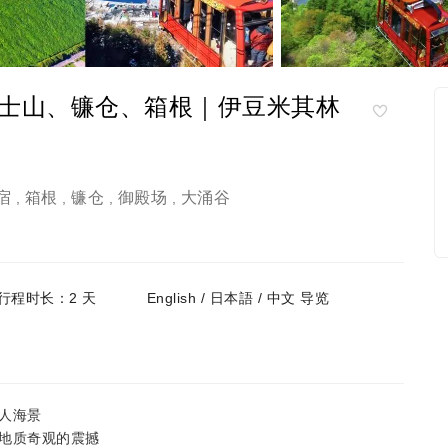
士山、镰仓、箱根｜伊豆米其林
宿
箱根
镰仓
御殿场
大涌谷
,
,
,
,
行程时长：2 天
English / 日本語 / 中文 导览
人海景
地质奇观的震撼