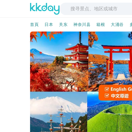
首頁
日本
关东
神奈川县
箱根
大涌谷