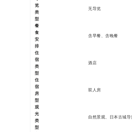
览
无导览
类
型
餐
食
含早餐、含晚餐
安
排
住
宿
酒店
类
型
住
宿
双人房
房
型
观
光
自然景观、日本古城导
类
型