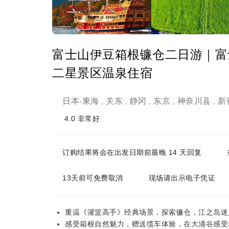
富士山伊豆箱根镰仓二日游｜富
二星景区温泉住宿
日本
東海
关东
静冈
东京
神奈川县
新
-
,
,
,
,
,
4.0
非常好
订购结果将会在出发日期前最晚 14 天回复
13天前可免费取消
现场请出示电子凭证
重温《灌篮高手》经典场景，探索镰仓，江之岛迷
感受箱根自然魅力，赠送缆车体验，在大涌谷感受