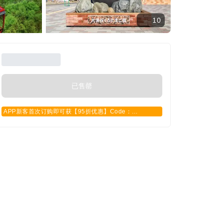
10
已售罄
APP新客首次订购即可获【95折优惠】Code：
APPCN2025