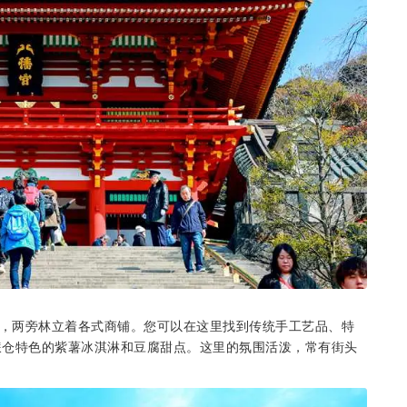
米，两旁林立着各式商铺。您可以在这里找到传统手工艺品、特
镰仓特色的紫薯冰淇淋和豆腐甜点。这里的氛围活泼，常有街头
。