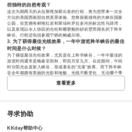
些独特的自然奇观？
这次为期两天的从拉斯维加斯出发的行程，将为您带来一次全
方位的美国西南部自然美景体验。您将探索雄伟的大峡谷国家
公园，欣赏拥有鲜艳红岩和翠绿科罗拉多河的标志性马蹄湾，
以及发现以令人惊叹的光柱和雕塑般的砂岩壁而闻名的下羚羊
峡谷。行程还包括参观宁静的鲍威尔湖。
3. 为了获得最佳光线效果，一年中游览羚羊峡谷的最佳
时间是什么时候？
为了捕捉最佳光柱效果，尤其是在上羚羊峡谷，一年中最佳的
游览时间通常是晚春至初秋，即四月至九月。在此期间，午间
时分阳光会直射入峡谷，形成著名的“光束”效果。而下羚羊峡
谷全年都拥有美丽的光影和地貌，光线不断变化，无论哪个季
节都能带来美妙的体验。
查看更多
4. 参观羚羊峡谷建议穿着什么样的服装和鞋子？
为了您的羚羊峡谷之行，建议穿着舒适、包裹性好的步行鞋，
并具有良好的抓地力，因为地表可能崎岖不平且有沙地。由于
峡谷内部和外部的温差，建议穿着分层衣物。夏季温热时，穿
着轻便透气的面料最佳，但薄外套可能对清晨或傍晚的凉意有
寻求协助
常问问题
所帮助。请做好准备应对峡谷内的灰尘。
5. 在参加导览时，我应该预留多少时间来游览羚羊峡
KKday帮助中心
谷？
1. 进入羚羊峡谷是否必须参加导览，有哪些选项？