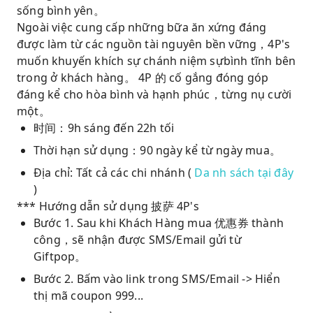
sống bình yên。
Ngoài việc cung cấp những bữa ăn xứng đáng
được làm từ các nguồn tài nguyên bền vững，4P's
muốn khuyến khích sự chánh niệm sựbình tĩnh bên
trong ở khách hàng。 4P 的 cố gắng đóng góp
đáng kể cho hòa bình và hạnh phúc，từng nụ cười
một。
时间：9h sáng đến 22h tối
Thời hạn sử dụng：90 ngày kể từ ngày mua。
Địa chỉ: Tất cả các chi nhánh (
Da
nh sách tại đây
)
*** Hướng dẫn sử dụng 披萨 4P's
Bước 1. Sau khi Khách Hàng mua 优惠券 thành
công，sẽ nhận được SMS/Email gửi từ
Giftpop。
Bước 2. Bấm vào link trong SMS/Email -> Hiển
thị mã coupon 999...