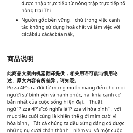
được nhập trực tiếp từ nông trập trực tiếp tỡ
nông trại Thi
Nguồn gốc bền vững、chú trọng việc canh
tác không sử dụng hoá chất và làm việc với
cácábáu cácácbáa nák。
商品说明
此商品文案由机器翻译提供，相关用语可能与惯用论
述、原文内容有所差异，请知悉。
Pizza 4P's ra đời từ mong muốn mang đến cho mọi
người sự bình yên và hạnh phúc, hai khía cạnh cơ
bản nhất của cuộc sống hi ện đại。 Thuật
ngữ“Pizza 4P's”có nghĩa là“Pizza vì hòa bình”，với
mục tiêu cuối cùng là khiến thế giới mỉm cười vì
hòa bình。 Tất cả chúng ta đều xứng đáng có được
những nụ cười chân thành，niềm vui và một cuộc