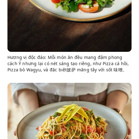
Hương vị độc đáo: Mỗi món ăn đều mang đậm phong
cách Ý nhưng lại có nét sáng tạo riêng, như Pizza cá hồi,
Pizza bò Wagyu, và đặc biệt披萨 măng tây với sốt 味噌。