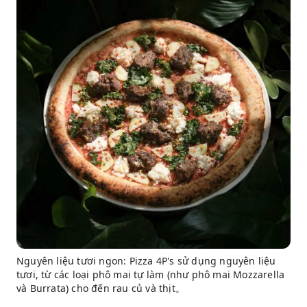
Nguyên liệu tươi ngon: Pizza 4P's sử dụng nguyên liệu
tươi, từ các loại phô mai tự làm (như phô mai Mozzarella
và Burrata) cho đến rau củ và thịt。