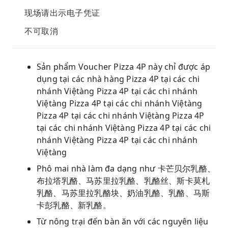
现场请出示电子凭证
不可取消
Sản phẩm Voucher Pizza 4P này chỉ được áp
dụng tại các nhà hàng Pizza 4P tại các chi
nhánh Việtàng Pizza 4P tại các chi nhánh
Việtàng Pizza 4P tại các chi nhánh Việtàng
Pizza 4P tại các chi nhánh Việtàng Pizza 4P
tại các chi nhánh Việtàng Pizza 4P tại các chi
nhánh Việtàng Pizza 4P tại các chi nhánh
Việtàng
Phô mai nhà làm đa dạng như 卡芒贝尔乳酪、
布拉塔乳酪、马苏里拉乳酪、乳酪丝、斯卡莫札
乳酪、马苏里拉乳酪块、奶油乳酪、乳酪、马斯
卡彭乳酪、新乳酪。
Từ nông trại đến bàn ăn với các nguyên liệu