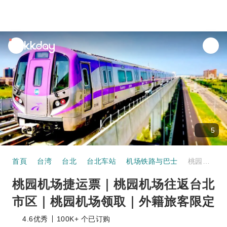
unread
notifications
5
首頁
台湾
台北
台北车站
机场铁路与巴士
桃园机场捷运票｜桃园机场往返台北市区｜桃园机场领取｜外籍旅客限定
桃园机场捷运票｜桃园机场往返台北
市区｜桃园机场领取｜外籍旅客限定
4.6
优秀
100K+ 个已订购