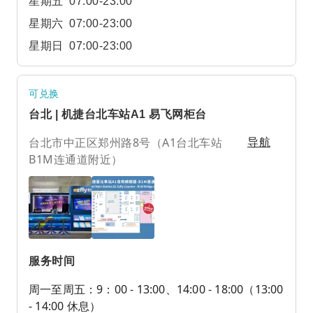
星期五
07:00-23:00
星期六
07:00-23:00
星期日
07:00-23:00
可兑换
台北 | 机捷台北车站A1 易飞网柜台
台北市中正区郑州路8号（A1台北车站
导航
B1M连通道附近）
服务时间
周一至周五：9：00 - 13:00、14:00 - 18:00（13:00
- 14:00 休息）