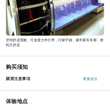
空间舒适宽敞，可放置大件行李，行驶平稳，避开塞车车潮，便
利又舒适
购买须知
購買注意事項
重要資訊
体验地点