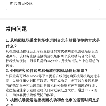
周六周日公休
常问问题
1. 从桃园机场乘坐机场捷运到台北车站最便捷的方式是
什么？
从桃园机场前往台北车站最便捷的方式是乘坐桃园机场捷运直
达列车。该服务直接连接桃园机场的两个航站楼与台北车站。
行程快速便捷，通常只需约36分钟，是快速抵达市中心理想的
选择。
2. 外国旅客如何购买和领取桃园机场捷运车票？
外国旅客可以在Klook等平台提前在线便捷购买桃园机场捷运车
票，以确保抵达时即可取票。预订成功后，您可以在桃园机场
内的指定服务柜台或自助售票机轻松领取实体车票或通行证，
这些柜台通常设在捷运站入口附近或抵达大厅。通过Klook预
订，为旅客提供流畅无忧的体验。
3. 桃园机场捷运连接桃园机场和台北市的运营时间是多
久？