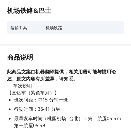
机场铁路&巴士
运输工具
机场铁路
商品说明
此商品文案由机器翻译提供，相关用语可能与惯用论
述、原文内容有所差异，请知悉。
－ 车次说明－
【直达车（紫色车厢）】
班次间距：每15 分钟一班
行驶时间：36-41 分钟
最早发车时间（桃园机场- 台北）：第二航厦05:57 /
第一航厦05:59