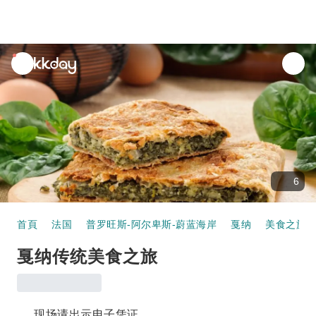
unread
notifications
6
首頁
法国
普罗旺斯-阿尔卑斯-蔚蓝海岸
戛纳
美食之旅
戛纳传统美食之旅
现场请出示电子凭证