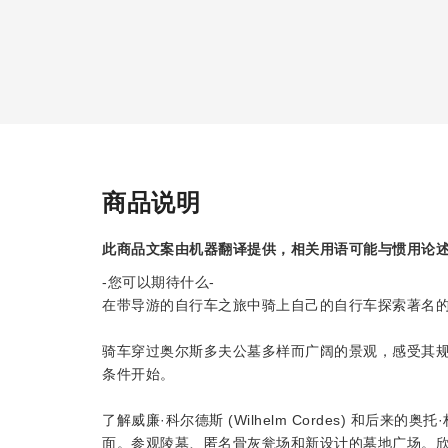
商品说明
此商品文案由机器翻译提供，相关用语可能与惯用论
-您可以期待什么-
在带导游的自行车之旅中骑上自己的自行车探索著名
骑车穿过奥尔斯多夫公墓多样而广阔的景观，感受其
条件开始。
了解威廉·科尔德斯 (Wilhelm Cordes) 和后来的奥
面。参观陵墓、匿名骨灰瓮场和新设计的墓地广场。欣赏