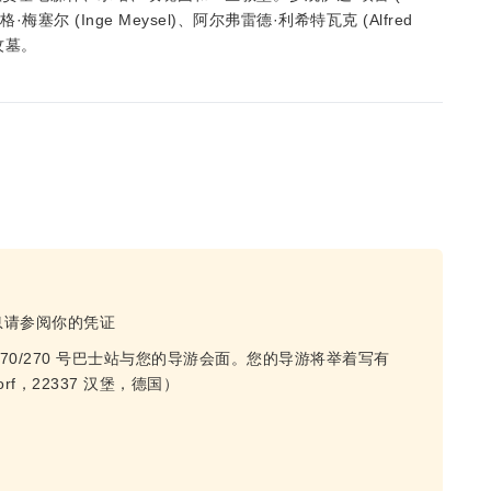
英格·梅塞尔 (Inge Meysel)、阿尔弗雷德·利希特瓦克 (Alfred
的坟墓。
息请参阅你的凭证
f 正门 170/270 号巴士站与您的导游会面。您的导游将举着写有
sdorf，22337 汉堡，德国）