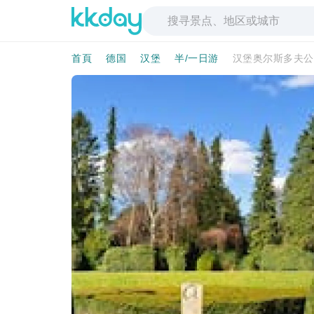
首頁
德国
汉堡
半/一日游
汉堡奥尔斯多夫公