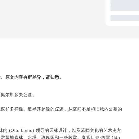
述、原文内容有所差异，请知悉。
的奥尔斯多夫公墓。
规模和多样性。追寻其起源的踪迹，从空间不足和旧城内公墓的
托·林内 (Otto Linne) 领导的园林设计，以及墓葬文化的艺术史方
墓地森林、水塔、玫瑰园和一些教堂。参观伊达·埃雷 (Ida