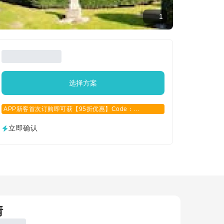
1
选择方案
APP新客首次订购即可获【95折优惠】Code：
APPCN2025
立即确认
情