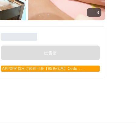
8
已售罄
APP新客首次订购即可获【95折优惠】Code：
APPCN2025