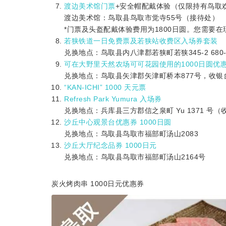
渡边美术馆门票
+安全帽配戴体验（仅限持有鸟取欢
渡边美术馆：鸟取县鸟取市觉寺55号（接待处）
*门票及头盔配戴体验费用为1800日圆。您需要在
若狭铁道一日免费票及若狭站收费区入场券套装
兑换地点：鸟取县内八津郡若狭町若狭345-2 680
可在大野里天然农场可可花园使用的1000日圆优
兑换地点：鸟取县矢津郡矢津町桥本877号，收银
“KAN-ICHI” 1000 天元票
Refresh Park Yumura 入场券
兑换地点：兵库县三方郡信之泉町 Yu 1371 号（
沙丘中心观景台优惠券 1000日圆
兑换地点：鸟取县鸟取市福部町汤山2083
沙丘大厅纪念品券 1000日元
兑换地点：鸟取县鸟取市福部町汤山2164号
炭火烤肉串 1000日元优惠券