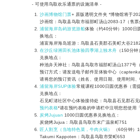
- 可使用鸟取欢乐通票的设施清单 -
沙画博物馆门票
+ 原版透明文件夹 *博物馆将于20
沙画馆：鸟取县鸟取市福部町汤山2083-17（售票
浦留海岸岛屿游览游船
体验（约40分钟）1000日圆
换地点：
浦富海岸海岛巡游：鸟取县石美郡石美町大谷218
在沙丘绿洲田长池体验四季湖上独木舟
（150分
兑换地点：
种池弁天神社：鸟取县鸟取市福部町汤山1377号
预订方式：请发送电子邮件至体验中心（captenkap@
请将您的预订资讯（姓名、使用日期、使用时间、
浦留海岸SUP体验
常规课程1000日圆优惠券（需
兑换地点：
石见町渚社区中心体验接待处：鸟取县石见郡石见町牧
预约表格
*请在预约表格的申请栏中注明您想使用
炭烤Jujuan
1000日圆优惠券兑换地点：
炭烧烤Jujua：鸟取县鸟取市末广温泉町751
匠人割烹（当地特色菜，牛肉火锅）
（60分钟）
Takumi Kappoten：鸟取县鸟取市荣町653