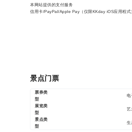
本网站提供的支付服务
信用卡/PayPal/Apple Pay（仅限KKday iOS应用程
景点门票
票券类
电
型
展览类
艺
型
景点类
生
型