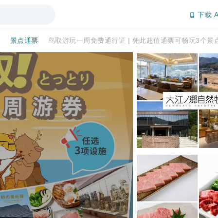
下载 A
馆
景点通票
鸟取游玩一周免费通行证 | 凭此超值通票可畅玩3个景