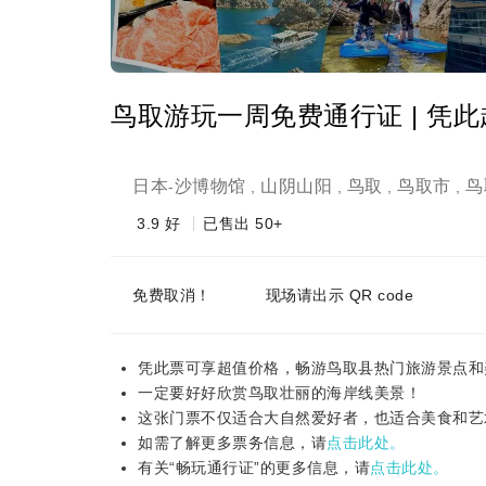
鸟取游玩一周免费通行证 | 凭
日本
沙博物馆
山阴山阳
鸟取
鸟取市
鸟
-
,
,
,
,
3.9
好
已售出 50+
免费取消！
现场请出示 QR code
凭此票可享超值价格，畅游鸟取县热门旅游景点和
一定要好好欣赏鸟取壮丽的海岸线美景！
这张门票不仅适合大自然爱好者，也适合美食和艺
如需了解更多票务信息，请
点击此处。
有关“畅玩通行证”的更多信息，请
点击此处。