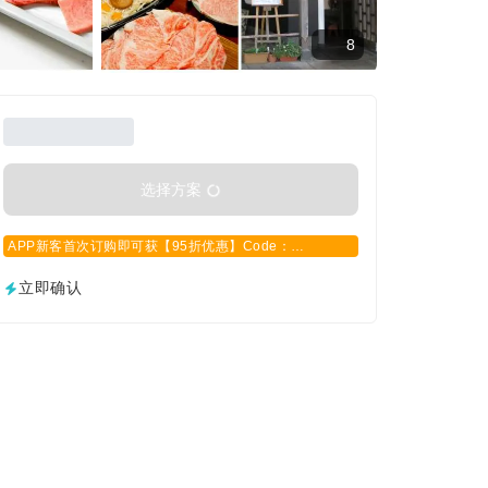
8
选择方案
APP新客首次订购即可获【95折优惠】Code：
APPCN2025
立即确认