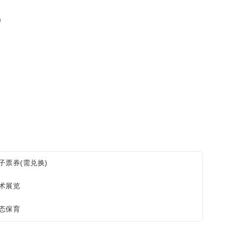
式）
子票券(需兑换)
术展览
态保育