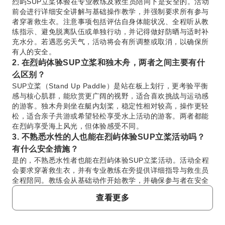
烈屿SUP立桨体验在专业教练及救生员陪同下是安全的。活动
前会进行详细安全讲解与基础操作教学，并强制要求所有参与
者穿著救生衣。注意事项包括评估自身体能状况、全程听从教
练指示、避免脱离队伍或单独行动，并记得做好防晒与适时补
充水分。若遇恶劣天气，活动将会有所调整或取消，以确保所
有人的安全。
2. 在烈屿体验SUP立桨和独木舟，两者之间主要有什
么区别？
SUP立桨（Stand Up Paddle）是站在板上划行，更考验平衡
感与核心肌群，能欣赏更广阔的视野，适合喜欢挑战与运动感
的游客。独木舟则坐在艇内划桨，稳定性相对较高，操作更轻
松，适合亲子共游或希望轻松享受水上活动的游客。两者都能
在烈屿享受海上风光，但体验感受不同。
3. 不熟悉水性的人也能在烈屿体验SUP立桨活动吗？
有什么安全措施？
是的，不熟悉水性者也能在烈屿体验SUP立桨活动。活动全程
会要求穿著救生衣，并有专业教练在旁提供详细指导与救生员
全程陪同。教练会从基础动作开始教学，并确保参与者在安全
水域内进行。即使不慎落水，救生衣也能提供足够浮力，确保
查看更多
您的安全。
4. 烈屿独木舟体验需要准备哪些服装或装备？
建议穿著轻便、吸湿排汗且适合下水的衣物，如泳衣、水母衣