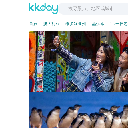
首頁
澳大利亚
维多利亚州
墨尔本
半/一日游