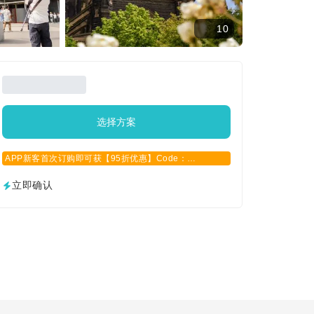
10
选择方案
APP新客首次订购即可获【95折优惠】Code：
APPCN2025
立即确认