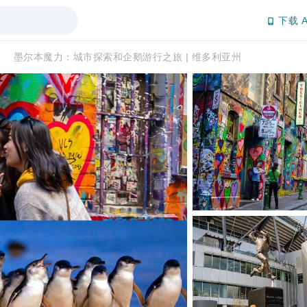
下载 A
墨尔本魔力：城市探索和企鹅游行之旅 | 维多利亚州