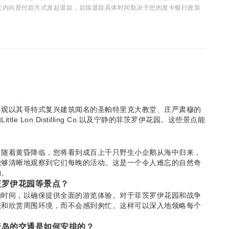
15 天内向原付款方式发起退款，后续退款具体时间取决于您的发卡银行政策
参观以其哥特式复兴建筑闻名的圣帕特里克大教堂、庄严肃穆的
 Lon Distilling Co.以及宁静的菲茨罗伊花园。这些景点能
？
。随着黄昏降临，您将看到成百上千只野生小企鹅从海中归来，
能够清晰地观察到它们每晚的活动。这是一个令人难忘的自然奇
物。
茨罗伊花园等景点？
的时间，以确保提供全面的游览体验。对于菲茨罗伊花园和战争
照和欣赏周围环境，而不会感到匆忙。这样可以深入地领略每个
普岛的交通是如何安排的？