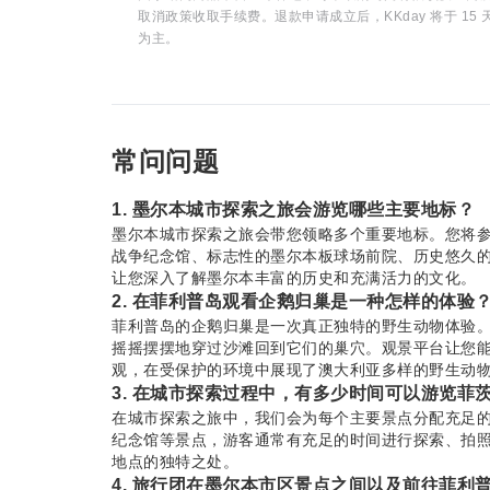
取消政策收取手续费。退款申请成立后，KKday 将于 
为主。
常问问题
1. 墨尔本城市探索之旅会游览哪些主要地标？
墨尔本城市探索之旅会带您领略多个重要地标。您将
战争纪念馆、标志性的墨尔本板球场前院、历史悠久的Little
让您深入了解墨尔本丰富的历史和充满活力的文化。
2. 在菲利普岛观看企鹅归巢是一种怎样的体验
菲利普岛的企鹅归巢是一次真正独特的野生动物体验
摇摇摆摆地穿过沙滩回到它们的巢穴。观景平台让您
观，在受保护的环境中展现了澳大利亚多样的野生动
3. 在城市探索过程中，有多少时间可以游览菲
在城市探索之旅中，我们会为每个主要景点分配充足
纪念馆等景点，游客通常有充足的时间进行探索、拍
地点的独特之处。
4. 旅行团在墨尔本市区景点之间以及前往菲利