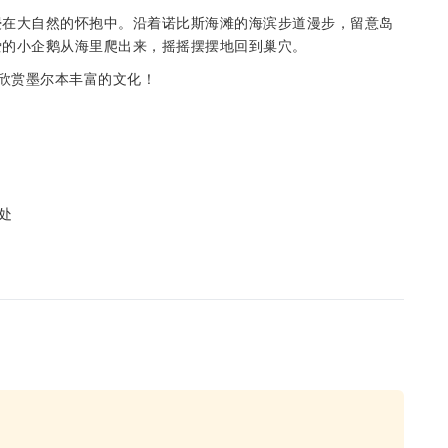
浸在大自然的怀抱中。沿着诺比斯海滩的海滨步道漫步，留意岛
爱的小企鹅从海里爬出来，摇摇摆摆地回到巢穴。
，欣赏墨尔本丰富的文化！
处