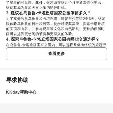
了星星的可见度。此外，银河系在这几个月里通常也很突出，
这使其成为参加天文之旅的绝佳时机。
3. 建议在乌鲁鲁-卡塔丘塔国家公园停留多久？
为了充分欣赏乌鲁鲁和卡塔丘塔，建议至少停留2至3天。这足
以体验乌鲁鲁的日出和日落，徒步环绕其基座，探索卡塔丘塔
的圆顶和山谷，并参与观星等文化和自然活动。更长的停留时
间可以提供更悠闲的节奏和更深入的体验。
4. 探索乌鲁鲁-卡塔丘塔国家公园有哪些交通选择？
在乌鲁鲁-卡塔丘塔国家公园内，可以选择乘坐有组织的旅游巴
士、私人车辆，有时也有往返于艾尔斯岩度假村和主要观景点
查看更多
之间的班车服务。许多旅游项目，如乌鲁鲁天文之旅，包含从
当地酒店往返接送，提供了一种便捷的方式进入公园并参与活
动，而无需自行驾车。
5. 在参观乌鲁鲁时，是否有特定的摄影限制或文化指南
需要遵守？
寻求协助
常问问题
是的，有一些特定的指南。虽然通常允许拍摄乌鲁鲁的普通照
片，但国家公园内的某些区域，特别是对安古族传统所有者具
KKday帮助中心
有文化意义的区域，被标记为“禁止拍照”区。这是为了保护圣
1. 乌鲁鲁-卡塔丘塔国家公园为何是观星的理想地
地并保持文化尊重。请务必留意标识，并遵守公园管理员或导
点？
游关于摄影的指示。
乌鲁鲁-卡塔丘塔国家公园因其偏远的沙漠地理位置，远离
6. 关于攀登乌鲁鲁的现行政策是什么？为什么会实施？
城市灯光污染，拥有异常黑暗的天空。这使得银河系、星