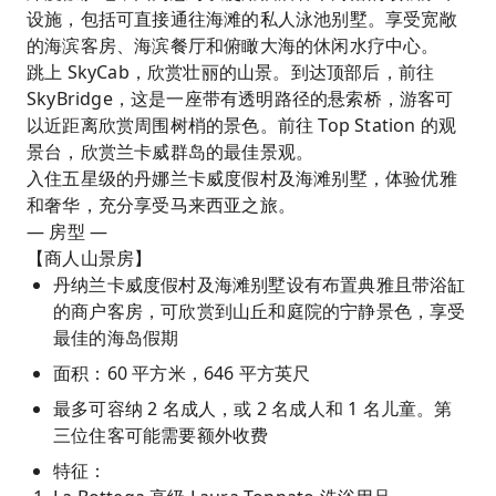
设施，包括可直接通往海滩的私人泳池别墅。享受宽敞
的海滨客房、海滨餐厅和俯瞰大海的休闲水疗中心。
跳上 SkyCab，欣赏壮丽的山景。到达顶部后，前往
SkyBridge，这是一座带有透明路径的悬索桥，游客可
以近距离欣赏周围树梢的景色。前往 Top Station 的观
景台，欣赏兰卡威群岛的最佳景观。
入住五星级的丹娜兰卡威度假村及海滩别墅，体验优雅
和奢华，充分享受马来西亚之旅。
— 房型 —
【商人山景房】
丹纳兰卡威度假村及海滩别墅设有布置典雅且带浴缸
的商户客房，可欣赏到山丘和庭院的宁静景色，享受
最佳的海岛假期
面积：60 平方米，646 平方英尺
最多可容纳 2 名成人，或 2 名成人和 1 名儿童。第
三位住客可能需要额外收费
特征：