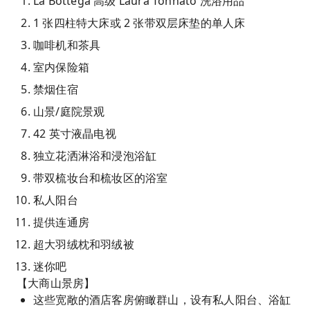
La Bottega 高级 Laura Tonnato 洗浴用品
1 张四柱特大床或 2 张带双层床垫的单人床
咖啡机和茶具
室内保险箱
禁烟住宿
山景/庭院景观
42 英寸液晶电视
独立花洒淋浴和浸泡浴缸
带双梳妆台和梳妆区的浴室
私人阳台
提供连通房
超大羽绒枕和羽绒被
迷你吧
【大商山景房】
这些宽敞的酒店客房俯瞰群山，设有私人阳台、浴缸