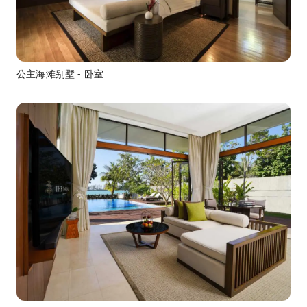
公主海滩别墅 - 卧室