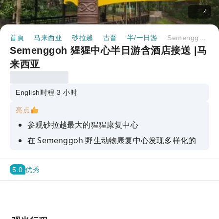
4
首頁
马来西亚
砂拉越
古晋
半/一日游
Semenggoh 猩猩中心半日游含酒店接送 |马来西亚
Semenggoh 猩猩中心半日游含酒店接送 |马
来西亚
English
时程 3 小时
亮点
参观砂拉越最大的猩猩康复中心
在 Semenggoh 野生动物康复中心发现多样化的
野生动物种群
通过KKday预订并享受从酒店到酒店的便捷接送服
5.0
优秀
务