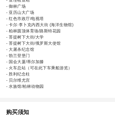
- 查理检查站
- 御林广场
- 亚历山大广场
- 红色市政厅/电视塔
- 卡尔·李卜克内西大街 (海洋生物馆)
- 柏林圆顶体育场/路斯特花园
- 菩提树下大街/大学
- 菩提树下大街/俄罗斯大使馆
- 大屠杀纪念馆
- 勃兰登堡门
- 国会大厦/蒂尔加滕
- 火车总站（可在此下车乘船游览）
- 胜利纪念柱
- 贝尔维尤宫
- 水族馆/柏林动物园
购买须知