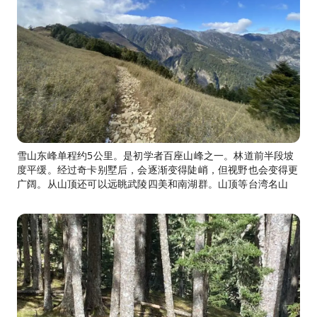
雪山东峰单程约5公里。是初学者百座山峰之一。林道前半段坡
度平缓。经过奇卡别墅后，会逐渐变得陡峭，但视野也会变得更
广阔。从山顶还可以远眺武陵四美和南湖群。山顶等台湾名山