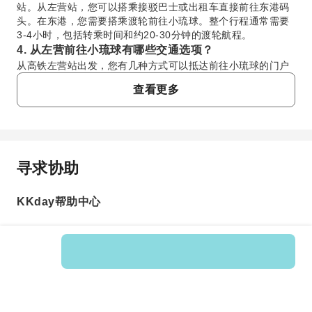
站。从左营站，您可以搭乘接驳巴士或出租车直接前往东港码
头。在东港，您需要搭乘渡轮前往小琉球。整个行程通常需要
3-4小时，包括转乘时间和约20-30分钟的渡轮航程。
4. 从左营前往小琉球有哪些交通选项？
从高铁左营站出发，您有几种方式可以抵达前往小琉球的门户
——东港码头。您可以直接从车站搭乘接驳巴士（例如国光客
查看更多
运），乘坐出租车，或者使用网约车服务。前往东港的车程大
约需要40-60分钟。从东港出发，渡轮班次频繁，可以快速抵
达小琉球。
5. 在小琉球浮潜或桨板（SUP）活动中可以看到哪些
海洋生物？
寻求协助
常问问题
小琉球以其丰富的海洋生物多样性而闻名，尤其是绿蠵龟，在
浮潜和桨板活动中经常能看到它们的身影。您还可以看到种类
繁多的热带鱼、各种色彩斑斓的珊瑚，有时还能见到小丑鱼等
KKday帮助中心
1. 游客在小琉球有哪些推荐的交通方式？
其他海洋生物。清澈的海水提供了绝佳的视野，让您得以尽情
游览小琉球最主要的方式是租用电动车（机车），这样可
观赏这个水下世界。
以灵活地游览花瓶岩和美人洞等景点。此外，也有电动自
6. 参加小琉球的桨板（SUP）和浮潜活动，应该携带
行车可供租赁。部分游客还会选择高尔夫球车进行短途出
哪些必需品？
行，或者安排当地的出租车和旅游巴士，这对于团队出行
Product No.: 123283
在小琉球进行桨板（SUP）和浮潜活动，您需要准备泳衣、对
或不想自己驾驶的游客来说会更方便。
珊瑚礁友好的防晒霜（以保护海洋生物）、帽子、太阳镜和毛
2. 小琉球的电动车租赁选项有哪些？需要提供哪些
巾。建议携带可重复使用的水瓶以保持水分。如果您有自己的
信息才能租车？