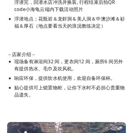
浮潜完，回潜水店冲洗并换装, 行程结束后拍QR
code小海龟云端内下载活动照片
浮潜地点；花瓶岩＆龙虾洞＆美人洞＆中澳沙滩＆衫
福＆厚石（地点要看当天的浪况教练决定）
－店家介绍－
现场备有淋浴间32 间，更衣间12 间，厕所6 间另外
有提供热水、毛巾及吹风机。
响应环保，提供饮水机使用，欢迎自备环保杯。
贴心提供可上锁置物柜，让你下水时不必担心贵重物
品遗失。