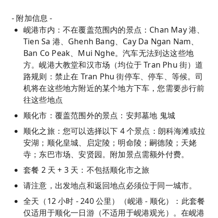
- 附加信息 -
岘港市内：不在覆盖范围内的景点：Chan May 港、
Tien Sa 港、Ghenh Bang、Cay Da Ngan Nam、
Ban Co Peak、Mui Nghe。汽车无法到达这些地
方。岘港大教堂和汉市场（均位于 Tran Phu 街）道
路规则：禁止在 Tran Phu 街停车、停车、等候。司
机将在这些地方附近的某个地方下车，您需要步行前
往这些地点
顺化市：覆盖范围外的景点：安邦墓地 鬼城
顺化之旅：您可以选择以下 4 个景点：朗科海滩或拉
安湖；顺化皇城、启定陵；明命陵；嗣德陵；天姥
寺；东巴市场、安贤园。附加景点需额外付费。
套餐 2 天 + 3 天：不包括顺化市之旅
请注意，出发地点和返回地点必须位于同一城市。
全天（12 小时 - 240 公里）（岘港 - 顺化）：此套餐
仅适用于顺化一日游（不适用于岘港观光）。在岘港