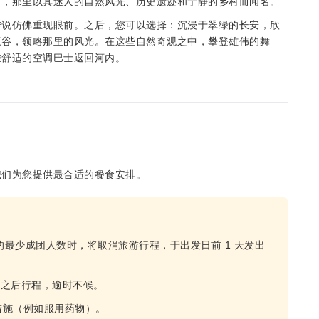
省，那里以其迷人的自然风光、历史遗迹和宁静的乡村而闻名。
传说仿佛重现眼前。之后，您可以选择：沉浸于翠绿的长安，欣
三谷，领略那里的风光。在这些自然奇观之中，攀登雄伟的舞
乘舒适的空调巴士返回河内。
我们为您提供最合适的餐食安排。
的最少成团人数时，将取消旅游行程，于出发日前 1 天发出
误之后行程，逾时不候。
措施（例如服用药物）。