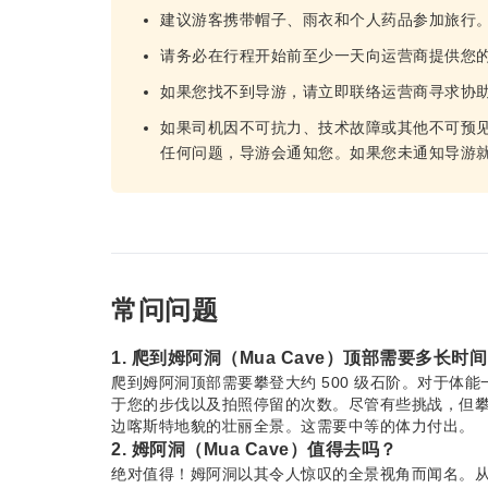
建议游客携带帽子、雨衣和个人药品参加旅行
请务必在行程开始前至少一天向运营商提供您
如果您找不到导游，请立即联络运营商寻求协
如果司机因不可抗力、技术故障或其他不可预
任何问题，导游会通知您。如果您未通知导游
常问问题
1. 爬到姆阿洞（Mua Cave）顶部需要多长时
爬到姆阿洞顶部需要攀登大约 500 级石阶。对于体能
于您的步伐以及拍照停留的次数。尽管有些挑战，但攀登
边喀斯特地貌的壮丽全景。这需要中等的体力付出。
2. 姆阿洞（Mua Cave）值得去吗？
绝对值得！姆阿洞以其令人惊叹的全景视角而闻名。从