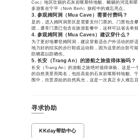
Coc）地区壮丽的石灰岩喀斯特地貌、蜿蜒的河流和
多游客在宁平（Ninh Binh）旅程中的难忘亮点。
3. 参观姆阿洞（Mua Cave）需要付费吗？
是的，进入姆阿洞景区是需要支付门票的。门票包含
团，通常门票已包含在旅游套餐中，这样可以省去单
4. 参观姆阿洞（Mua Caves）建议穿什么？
为了更好地攀登姆阿洞，建议穿着适合户外活动的舒
地力好的结实的步行鞋或运动鞋，因为这里的台阶可
防晒霜以防晒伤。
5. 长安（Trang An）的游船之旅值得体验吗？
长安（Trang An）的游船之旅绝对值得体验。这
的自然美景而闻名，包括高耸的石灰岩喀斯特地貌、
围中，欣赏原始的自然风光，这是一次真正令人难忘
6. 长安（Trang An）游船之旅大约需要多久？
长安（Trang An）的游船之旅通常持续 2.5 到
列风景如画的溶洞、古老的寺庙和美丽的泻湖，有充
史。
寻求协助
7. 长安（Trang An）有不同的游船路线吗？
是的，长安（Trang An）提供多条不同的游船路
些路线旨在展示景区的不同特色，让游客可以根据自
KKday帮助中心
体验。