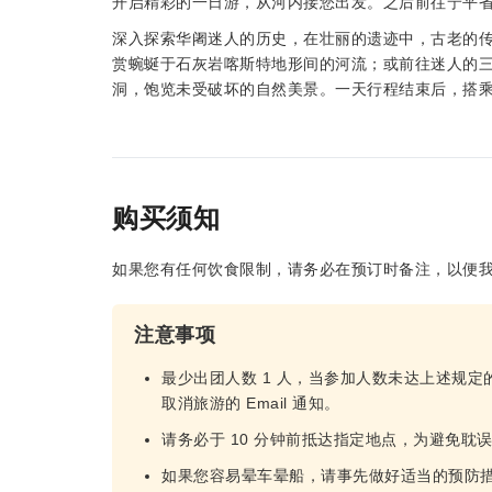
开启精彩的一日游，从河内接您出发。之后前往宁平
深入探索华阇迷人的历史，在壮丽的遗迹中，古老的
赏蜿蜒于石灰岩喀斯特地形间的河流；或前往迷人的
洞，饱览未受破坏的自然美景。一天行程结束后，搭
购买须知
如果您有任何饮食限制，请务必在预订时备注，以便
注意事项
最少出团人数 1 人，当参加人数未达上述规定
取消旅游的 Email 通知。
请务必于 10 分钟前抵达指定地点，为避免耽
如果您容易晕车晕船，请事先做好适当的预防