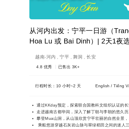
从河内出发：宁平一日游（Trang An
Hoa Lu 或 Bai Dinh）| 2天1
越南
河内
宁平
舞洞
长安
-
,
,
,
4.8
优秀
已售出 3K+
行程时长：10 小时~2 天
English / Tiếng 
通过KKday预定，探索联合国教科文组织认证的
走进越南古都华闾，深入了解丁朝与李朝的悠久历
攀登Mua山洞，从山顶欣赏宁平壮丽的自然全景
乘船悠游穿越石灰岩山脉与翠绿稻田之间的迷人