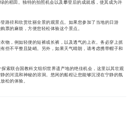
翠绿的稻田。独特的拍照机会以及攀登后的成就感，使其成为许
攀登路径和欣赏壮丽全景的观景点。如果您参加了当地的日游
独购票的麻烦，方便您轻松体验这个景点。
适衣物，例如轻便的短裤或长裤，以及透气的上衣。务必穿上抓
能有些不平整且陡峭。另外，如果天气晴朗，请考虑携带帽子和
是一个探索联合国教科文组织世界遗产地的绝佳机会，这里以其壮观
宁静的河流和神秘的溶洞。悠闲的船程让您能够沉浸在宁静的氛
且放松的体验。
 3 小时，具体时间取决于您选择的路线。在此期间，您将乘船穿过一系
足的机会欣赏令人惊叹的自然风光，并从船夫那里了解当地的历
线，每条路线的时长以及途经的溶洞、寺庙和自然景点各不相同。这
己的兴趣和时间来选择。所有路线都能提供壮丽的景色和宁静的