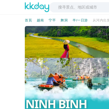
首頁
越南
宁平
舞洞
半/一日游
从河内出发：