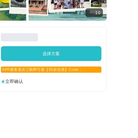
10
选择方案
APP新客首次订购即可获【95折优惠】Code：
APPCN2025
立即确认