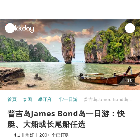
unread
notifications
10
首頁
泰国
攀牙府
半/一日游
普吉岛James Bond岛一日游：快艇、大船或长尾船任选
普吉岛James Bond岛一日游：快
艇、大船或长尾船任选
4.1
非常好
200+ 个已订购