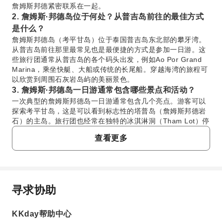
詹姆斯邦德紧密联系在一起。
2. 詹姆斯·邦德岛位于何处？从普吉岛前往的最佳方式
是什么？
詹姆斯邦德岛（考平甘岛）位于泰国普吉岛东北部的攀牙湾。
从普吉岛前往那里最常见也是最便捷的方式是参加一日游。这
些旅行团通常从普吉岛的各个码头出发，例如Ao Por Grand
Marina，乘坐快艇、大船或传统的长尾船。穿越海湾的旅程可
以欣赏到周围石灰岩岛屿的美丽景色。
3. 詹姆斯·邦德岛一日游通常包含哪些景点和活动？
一次典型的詹姆斯邦德岛一日游通常包含几个亮点。游客可以
探索考平甘岛，这是可以看到标志性的塔普岛（詹姆斯邦德岩
石）的主岛。旅行团也经常在独特的冰淇淋洞（Tham Lot）停
留进行探索，以及参观迷人的攀牙岛（Panyee Island）水上
查看更多
村庄，那里可以一窥当地生活并享用美味的午餐。许多行程还
包括划皮划艇穿过石灰岩洞穴以及在攀牙湾的翡翠色海水中游
泳的机会。
4. 目前是否可以参观詹姆斯·邦德岛？是否有特定的参
观政策？
寻求协助
常问问题
是的，詹姆斯邦德岛（考平甘岛）对游客开放，并作为攀牙湾
国家公园的一部分进行管理。虽然您可以参观邻近的考平甘
KKday帮助中心
岛，但为了保护其自然结构，直接进入标志性的塔普岛（狭窄
1. 这座岛屿为什么被称为詹姆斯·邦德岛，也叫考平