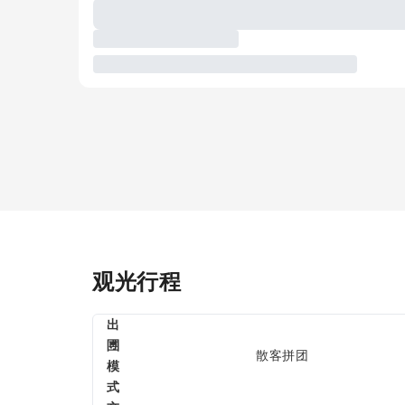
观光行程
出
圑
散客拼团
模
式