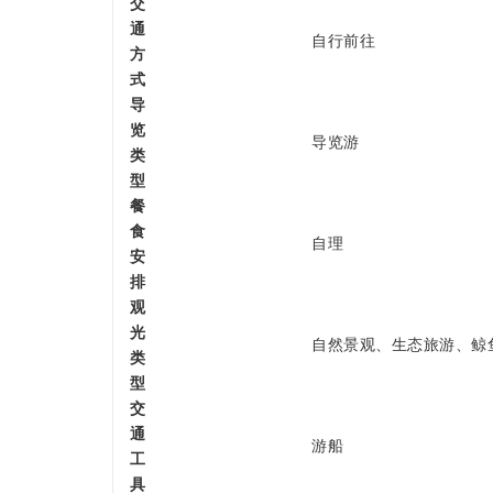
交
通
自行前往
方
式
导
览
导览游
类
型
餐
食
自理
安
排
观
光
自然景观、生态旅游、鲸
类
型
交
通
游船
工
具