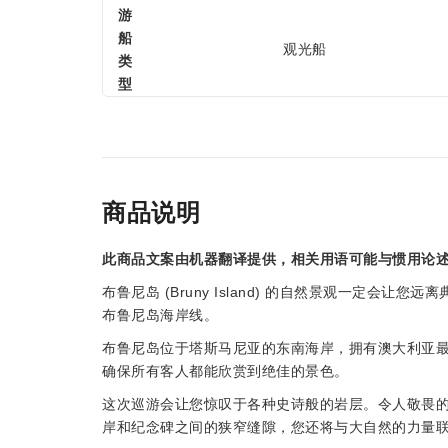
游
船
观光船
类
型
商品说明
此商品文案由机器翻译提供，相关用语可能与惯用论
布鲁尼岛 (Bruny Island) 的自然景观一定会
布鲁尼岛海岸线。
布鲁尼岛位于塔斯马尼亚的东南海岸，拥有澳大利亚
确保所有客人都能欣赏到绝佳的景色。
这次巡游会让您惊叹于各种史诗般的岩层。令人敬畏
岸和纪念碑之间的狭窄缝隙，您还将与大自然的力量