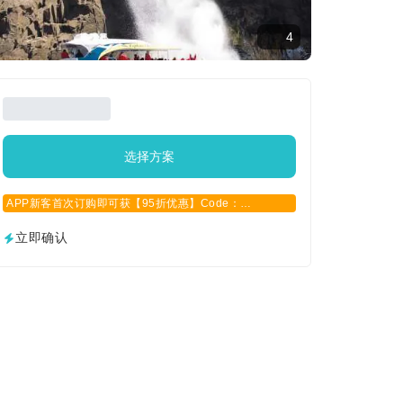
4
选择方案
APP新客首次订购即可获【95折优惠】Code：
APPCN2025
立即确认