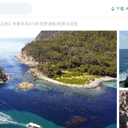
下载 A
之旅】布鲁尼岛3小时荒野游船|塔斯马尼亚