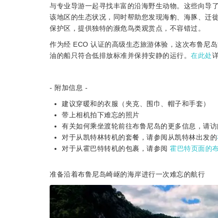
与专业导游一起寻找丰富的沿海野生动物。这些向导
该地区的生态状况，同时帮助您发现海豹、海豚、迁徙鲸鱼和
保护区，提供独特的濒危鸟类观赏点，不容错过。
作为经 ECO 认证的高级生态旅游体验，这次布鲁
油的船只符合低排放标准并保持安静的运行。
在此处
详
- 附加信息 -
建议穿暖和的衣服（夹克、围巾、帽子和手套）
带上相机拍下难忘的照片
有关如何乘坐渡轮前往布鲁尼岛的更多信息，请访
对于从凯特林转机的套餐，请参阅从凯特林出发的
对于从霍巴特转机的包裹，请参阅
霍巴特页面的
准备沿着布鲁尼岛崎岖的海岸进行一次难忘的航行