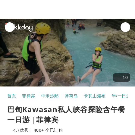
unread
notifications
10
首頁
菲律宾
中米沙鄢
薄荷岛
卡瓦山瀑布
半/一日游
巴甸Kawasan私人峡谷探险含午餐
一日游 |菲律宾
4.7
优秀
400+ 个已订购