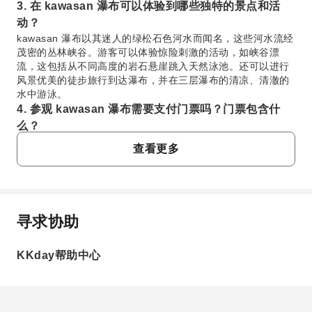
3. 在 kawasan 瀑布可以体验到哪些独特的景点和活
动？
kawasan 瀑布以其迷人的绿松石色河水而闻名，这些河水流经
茂密的丛林峡谷。游客可以体验惊险刺激的活动，如峡谷漂
流，这包括从不同高度的岩石悬崖跳入天然泳池。还可以进行
风景优美的徒步旅行到达瀑布，并在三层瀑布的清凉、清澈的
水中游泳。
4. 参观 kawasan 瀑布需要支付门票吗？门票包含什
么？
是的，进入 kawasan 瀑布区域需要支付门票，通常由当地政
查看更多
府收取用于维护和环境保护。该费用通常包括进入瀑布区域及
其周边自然环境。对于有组织的峡谷漂流旅游，门票通常包含
在总套餐费用中。
5. 推荐哪些交通方式前往 kawasan 瀑布？
从宿务市前往 kawasan 瀑布，您可以从南巴士总站乘坐公共
寻求协助
常问问题
巴士前往巴甸。或者，许多游客选择私人接送服务或参加包含
直接前往 kawasan 瀑布附近峡谷漂流活动起点的旅游团，这
KKday帮助中心
提供了便利和无缝的旅程。
1. 巴甸和 kawasan 瀑布之间有什么关系？
6. 参加 kawasan 瀑布峡谷漂流体验需要具备怎样的身
kawasan 瀑布是菲律宾宿务岛西南海岸巴甸市（Badian）
体素质？
内一处著名的三层瀑布。巴甸是前往瀑布的主要门户，也
kawasan 瀑布峡谷漂流体验需要中等水平的身体素质。参与者
是各种冒险活动的起点，尤其是沿着通往瀑布的巴甸河进