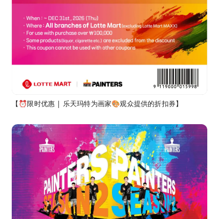
【⏰限时优惠 | 乐天玛特为画家🎨观众提供的折扣券】