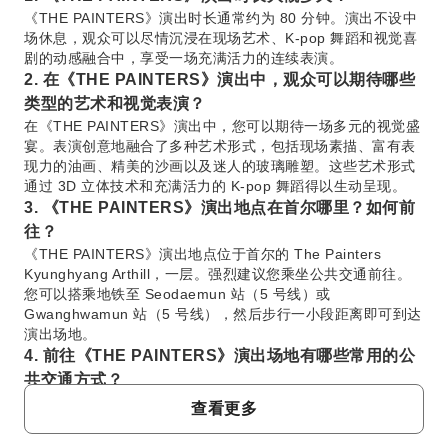
《THE PAINTERS》演出时长通常约为 80 分钟。演出不设中
场休息，观众可以尽情沉浸在现场艺术、K-pop 舞蹈和视觉喜
剧的动感融合中，享受一场充满活力的连续表演。
2. 在《THE PAINTERS》演出中，观众可以期待哪些
类型的艺术和视觉表演？
在《THE PAINTERS》演出中，您可以期待一场多元的视觉盛
宴。表演创意地融合了多种艺术形式，包括现场素描、富有表
现力的油画、精美的沙画以及迷人的玻璃雕塑。这些艺术形式
通过 3D 立体技术和充满活力的 K-pop 舞蹈得以生动呈现。
3. 《THE PAINTERS》演出地点在首尔哪里？如何前
往？
《THE PAINTERS》演出地点位于首尔的 The Painters
Kyunghyang Arthill，一层。强烈建议您乘坐公共交通前往。
您可以搭乘地铁至 Seodaemun 站（5 号线）或
Gwanghwamun 站（5 号线），然后步行一小段距离即可到达
演出场地。
4. 前往《THE PAINTERS》演出场地有哪些常用的公
共交通方式？
前往 The Painters Kyunghyang Arthill 最常用且高效的公共
查看更多
交通方式是首尔的地铁和公交系统。乘坐地铁，请在
Seodaemun 站（5 号线）5 号出口下车，步行约 5 分钟。或