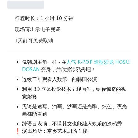
行程时长：1 小时 10 分钟
现场请出示电子凭证
1天前可免费取消
像韩剧主角一样 - 在
人气 K-POP 造型沙龙 HOSU
DOSAN
变身，并欣赏涂鸦秀吧！
连续三年观看人数第一的韩国公演
利用 3D 立体投影技术呈现画作，给你惊奇的视
觉飨宴
无论是速写、油画、沙画还是光雕、炫色、夜光
画都能看到
跨语言表演，不懂韩文也能融入欢乐的涂鸦秀
❗ 演出场所：京乡艺术剧场 1 楼