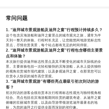
常问问题
1. “迪拜城市景观游船及迪拜之窗”行程预计持续多久？
这个包含滨海游船和迪拜之窗景点的城市观光之旅，通常为半
天到一整天的体验。行程时长充足，让您能悠闲地游览标志性
景点，尽情欣赏美景，每个站点都有充足的时间停留。
2. “迪拜城市景观游船及迪拜之窗”行程包含哪些主要景
点和体验？
本次旅行提供迪拜标志性景点及其不断变化的城市天际线的全
景。主要体验包括一次轻松愉快的滨海游船，从水上提供独特
的视角欣赏城市现代建筑；以及参观迪拜之窗，在那里您可以
欣赏令人惊叹的城市高空景观。
3. “迪拜城市景观游”有哪些亮点最吸引初次到访的游
客？
初次到访的游客会很欣赏本次行程将标志性观光与独特视角相
结合。亮点包括在滨海游船期间欣赏的建筑奇迹、从迪拜之窗
俯瞰的壮丽城市景观，以及由导游带领游览迪拜最著名的地
标，为您的迪拜之行提供全面而深刻的初印象。