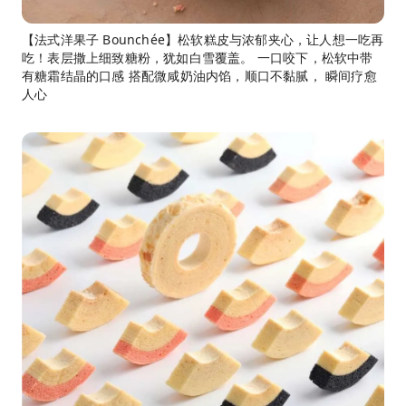
【法式洋果子 Bounchée】松软糕皮与浓郁夹心，让人想一吃再
吃！表层撒上细致糖粉，犹如白雪覆盖。 一口咬下，松软中带
有糖霜结晶的口感 搭配微咸奶油内馅，顺口不黏腻， 瞬间疗愈
人心