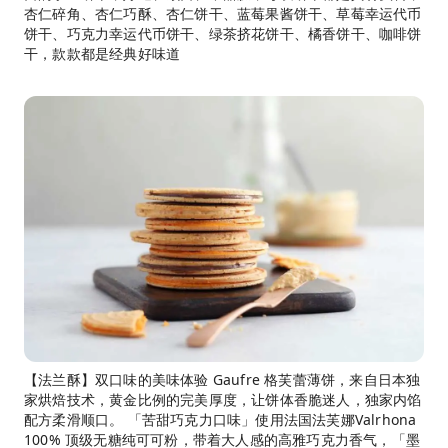
杏仁碎角、杏仁巧酥、杏仁饼干、蓝莓果酱饼干、草莓幸运代币
饼干、巧克力幸运代币饼干、绿茶挤花饼干、橘香饼干、咖啡饼
干，款款都是经典好味道
【法兰酥】双口味的美味体验 Gaufre 格芙蕾薄饼，来自日本独
家烘焙技术，黄金比例的完美厚度，让饼体香脆迷人，独家内馅
配方柔滑顺口。 「苦甜巧克力口味」使用法国法芙娜Valrhona
100% 顶级无糖纯可可粉，带着大人感的高雅巧克力香气，「墨