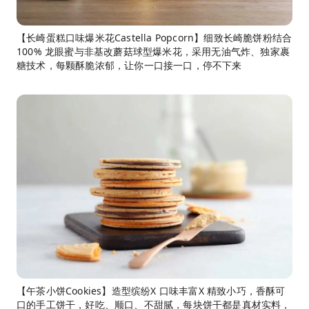
【长崎蛋糕口味爆米花Castella Popcorn】细致长崎脆饼粉结合
100% 龙眼蜜与非基改蘑菇球型爆米花，采用无油气炸、独家裹
糖技术，每颗酥脆浓郁，让你一口接一口，停不下来
【午茶小饼Cookies】造型缤纷X 口味丰富X 精致小巧，香酥可
口的手工饼干，好吃、顺口、不甜腻，每块饼干都是真材实料，