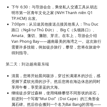
下午 6:30：与导游会合，乘坐私人交通工具从胡志
明市第一区青年文化之家 (NVH Thanh niên Q1
TP.HCM) 出发。
7:00pm：从沿途其他接送点接其他客人：Thu Duc
路口（Ngã tư Thủ Đức）、Big C（头顿路口）、
Amata、藩切、藩朗、芽庄。在车上，导游会介绍
Van Phong Bay——越南最美的海湾之一。这次旅行
需要许多技能，例如徒步旅行，攀登，您将在旅途中
得到指导。
第二天：到达越南最东端
清晨，您将开始晨间跋涉，穿过长满灌木的沙丘，感
受脚下柔软光滑的沙子。然后您将在海边休息的同时
享用午餐，享受湛蓝的大海。
继续徒步穿过森林，使用绳梯攀登不同形状的岩石，
前进到一个写着“Mui Doi”（Doi Cape）的三角形金
属石碑。然后你会搬到一个名为Bai Bang的营地——