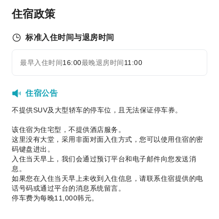
住宿政策
安全与安保
灭火器
标准入住时间与退房时间
烟雾报警器
最早入住时间
16:00
最晚退房时间
11:00
无障碍设施服务
展开全部
无障碍设施
住宿公告
不提供SUV及大型轿车的停车位，且无法保证停车券。
该住宿为住宅型，不提供酒店服务。
这里没有大堂，采用非面对面入住方式，您可以使用住宿的密
码键盘进出。
入住当天早上，我们会通过预订平台和电子邮件向您发送消
息。
如果您在入住当天早上未收到入住信息，请联系住宿提供的电
话号码或通过平台的消息系统留言。
停车费为每晚11,000韩元。