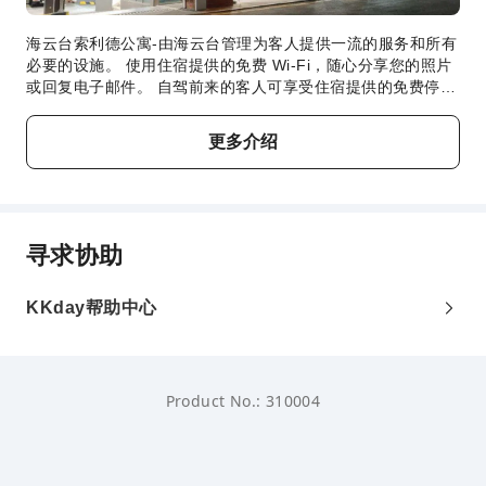
海云台索利德公寓-由海云台管理为客人提供一流的服务和所有
必要的设施。 使用住宿提供的免费 Wi-Fi，随心分享您的照片
或回复电子邮件。 自驾前来的客人可享受住宿提供的免费停
车。 提供礼宾服务等前台设施服务，旨在满足您的需求。 入
住海云台索利德公寓-由海云台管理，无需大包小包，洗衣服务
更多介绍
可确保您的衣服保持干净清新。 忘带小物品，不是大问题！只
需前往便利店，即可购买所需物品。出于健康考虑，整个住宿
范围内严禁吸烟。每间客房均以舒适为宗旨，提供一系列设施
服务，让您享受静谧的睡眠，同时确保您的舒适度。部分客房
提供空调或寝具用品，以使客人感到舒适便利。 海云台索利德
寻求协助
公寓-由海云台管理的部分房间设有独立的起居室，甚至带有阳
台或露台。 部分客房配有室内视频流媒体、每日报纸或电视等
室内娱乐设施，为客人提供愉快的入住体验。 请放心，在某些
KKday帮助中心
客房中，您可以找到冲泡咖啡或茶的器具。值得注意的是，部
分客房浴室配有浴袍、毛巾或吹风机，为您提供便利。
Product No.: 310004