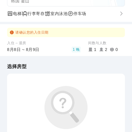
韩国 釜山
电梯
行李寄存
室内泳池
停车场
请确认您的入住日期
入住 – 退房
间数与人数
8月8日 ~ 8月9日
1
2
0
1 晚
选择房型