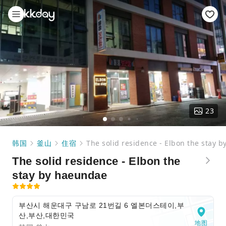
23
韩国
釜山
住宿
The solid residence - Elbon the stay 
The solid residence - Elbon the
stay by haeundae
부산시 해운대구 구남로 21번길 6 엘본더스테이,부
산,부산,대한민국
地图