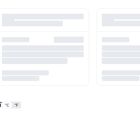
节
°C
°F