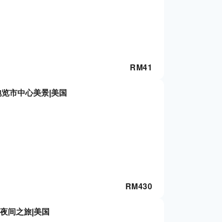
RM
41
饱览市中心美景|美国
RM
430
r夜间之旅|美国