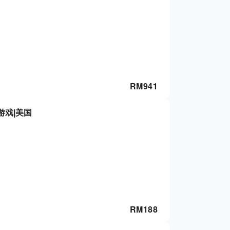
RM
941
游戏|美国
RM
188