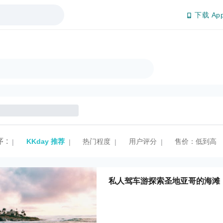
下载 Ap
序
:
KKday 推荐
热门程度
用户评分
售价：低到高
|
|
|
|
私人驾车游探索圣地亚哥的海滩