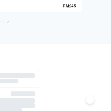
RM
245
7