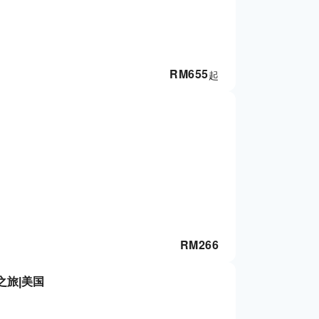
RM
655
起
RM
266
之旅|美国