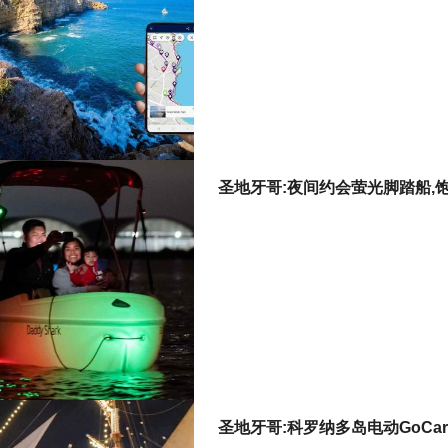
圣地牙哥:夜间约会萤光脚踏船,
圣地牙哥:科罗纳多岛电动GoCa