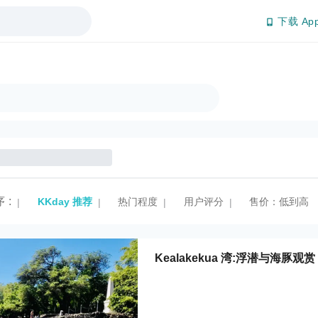
下载 Ap
序
:
KKday 推荐
热门程度
用户评分
售价：低到高
|
|
|
|
Kealakekua 湾:浮潜与海豚观赏