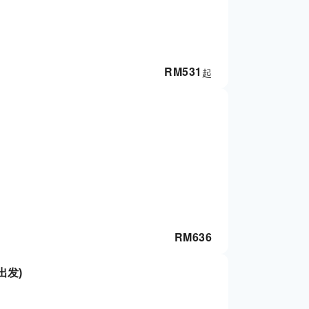
RM
531
起
RM
636
出发)