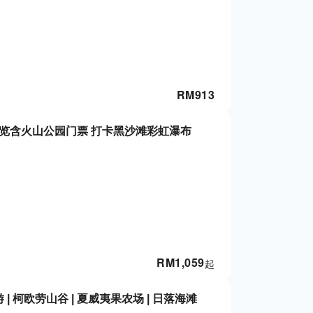
RM
913
览含火山公园门票 打卡黑沙滩彩虹瀑布
RM
1,059
起
| 柯欧劳山谷 | 夏威夷果农场 | 日落海滩