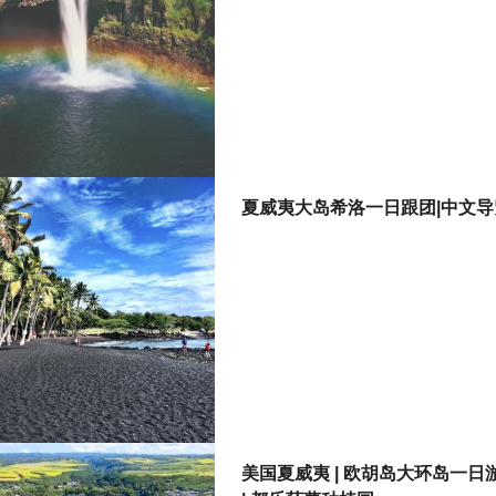
夏威夷大岛希洛一日跟团|中文导
美国夏威夷 | 欧胡岛大环岛一日游 