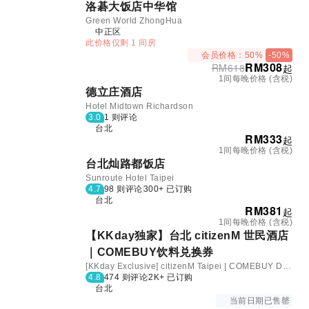
洛碁大饭店中华馆
Green World ZhongHua
中正区
此价格仅剩 1 间房
会员价格：50%
-50%
RM
308
RM
618
起
1间每晚价格 (含税)
德立庄酒店
Hotel Midtown Richardson
3.0
1 则评论
台北
RM
333
起
1间每晚价格 (含税)
台北灿路都饭店
Sunroute Hotel Taipei
4.7
98 则评论
300+ 已订购
台北
RM
381
起
1间每晚价格 (含税)
【KKday独家】台北 citizenM 世民酒店
｜COMEBUY饮料兑换券
[KKday Exclusive] citizenM Taipei | COMEBUY Drink Voucher
4.8
474 则评论
2K+ 已订购
台北
当前日期已售罄