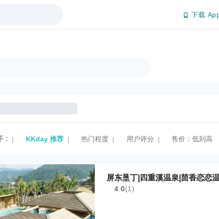
下载 Ap
序
:
KKday 推荐
热门程度
用户评分
售价：低到高
|
|
|
|
屏东垦丁|四重溪温泉|茴香恋恋
4.0
(1)