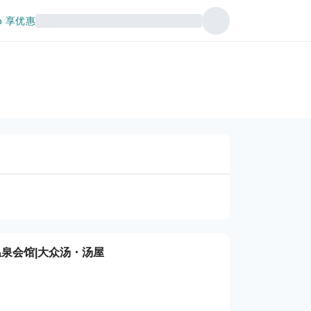
p 享优惠
温泉会馆|大众汤・汤屋