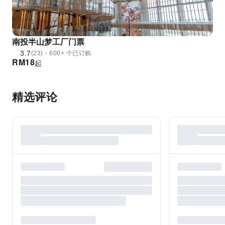
南投半山梦工厂门票
3.7
(23)・600+ 个已订购
RM
18
起
精选评论