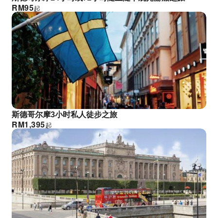
RM
95
起
斯德哥尔摩3小时私人徒步之旅
RM
1,395
起