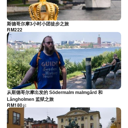
斯德哥尔摩3小时小团徒步之旅
RM
222
从斯德哥尔摩出发的 Södermalm malmgård 和
Långholmen 监狱之旅
RM
180
起