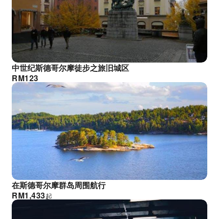
中世纪斯德哥尔摩徒步之旅旧城区
RM
123
在斯德哥尔摩群岛周围航行
RM
1,433
起