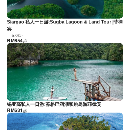
Siargao 私人一日游:Sugba Lagoon & Land Tour |菲律
宾
5.0
(1)
RM
654
起
锡亚高私人一日游:苏格巴泻湖和跳岛游菲律宾
RM
631
起