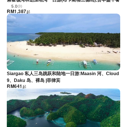
5.0
(3)
RM
1,387
起
Siargao 私人三岛跳跃和陆地一日游:Maasin 河、Cloud
9、Daku 岛、裸岛 |菲律宾
RM
641
起