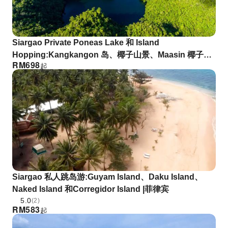
Siargao Private Poneas Lake 和 Island
Hopping:Kangkangon 岛、椰子山景、Maasin 椰子路 |
RM
698
起
菲律宾
Siargao 私人跳岛游:Guyam Island、Daku Island、
Naked Island 和Corregidor Island |菲律宾
5.0
(2)
RM
583
起