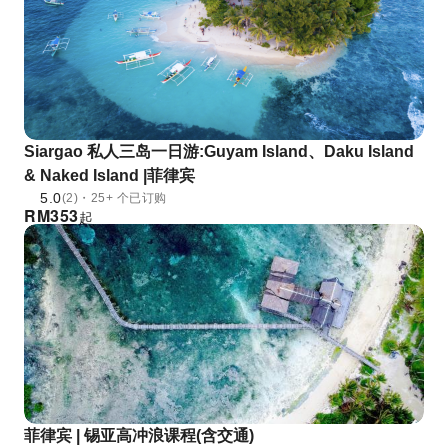
Siargao 私人三岛一日游:Guyam Island、Daku Island
& Naked Island |菲律宾
5.0
(2)・25+ 个已订购
RM
353
起
菲律宾 | 锡亚高冲浪课程(含交通)