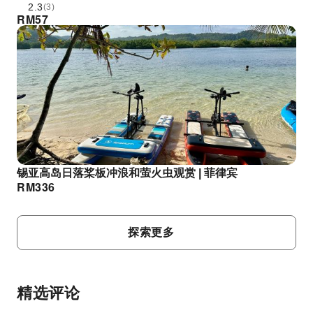
2.3
(3)
RM
57
锡亚高岛日落桨板冲浪和萤火虫观赏 | 菲律宾
RM
336
探索更多
精选评论