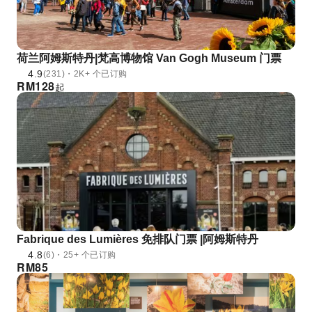
荷兰阿姆斯特丹|梵高博物馆 Van Gogh Museum 门票
4.9
(231)・2K+ 个已订购
RM
128
起
Fabrique des Lumières 免排队门票 |阿姆斯特丹
4.8
(6)・25+ 个已订购
RM
85