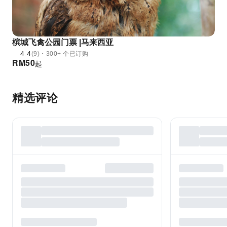
槟城飞禽公园门票 |马来西亚
4.4
(9)・300+ 个已订购
RM
50
起
精选评论