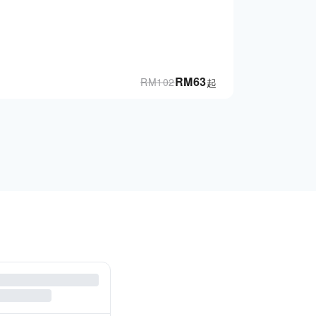
RM
63
RM
102
起