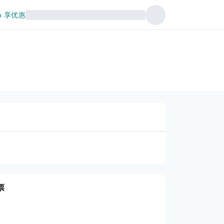
p 享优惠
票