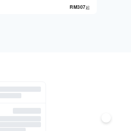
RM
307
起