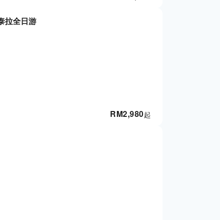
泰拉全日游
RM
2,980
起