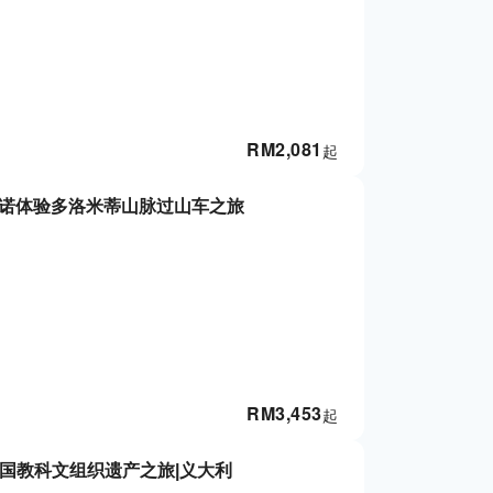
RM
2,081
起
扎诺体验多洛米蒂山脉过山车之旅
RM
3,453
起
国教科文组织遗产之旅|义大利