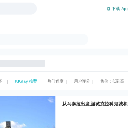
下载 Ap
序
:
KKday 推荐
热门程度
用户评分
售价：低到高
|
|
|
|
从马泰拉出发,游览克拉科鬼城