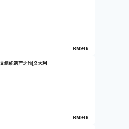
RM
946
文组织遗产之旅|义大利
RM
946