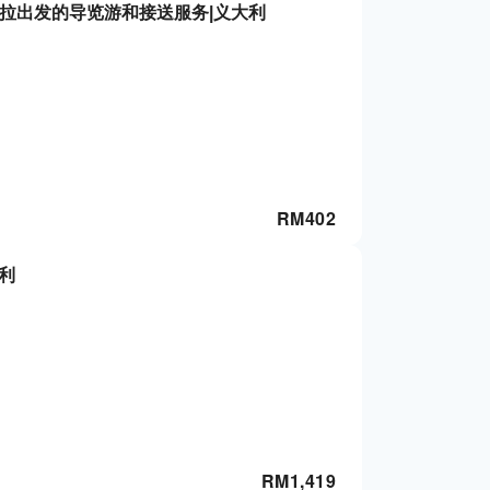
拉出发的导览游和接送服务|义大利
RM
402
利
RM
1,419