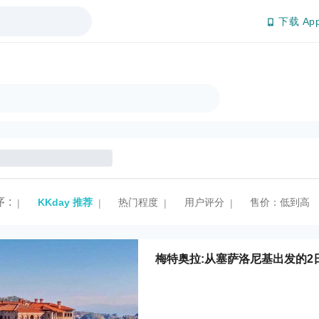
下载 Ap
序
:
KKday 推荐
热门程度
用户评分
售价：低到高
|
|
|
|
梅特奥拉:从塞萨洛尼基出发的2日