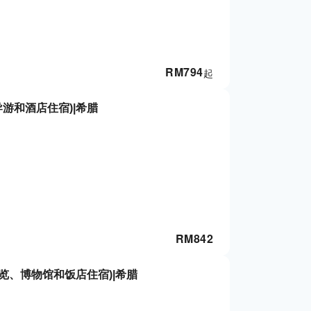
RM
794
起
游和酒店住宿)|希腊
RM
842
览、博物馆和饭店住宿)|希腊