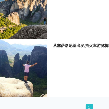
从塞萨洛尼基出发,搭火车游览梅
1