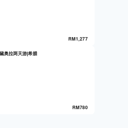
RM
1,277
黛奥拉两天游|希腊
RM
780