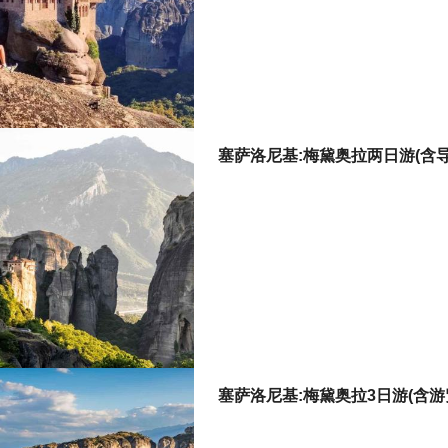
塞萨洛尼基:梅黛奥拉两日游(含导
塞萨洛尼基:梅黛奥拉3日游(含游