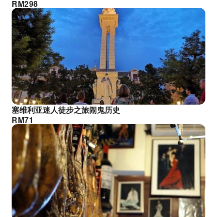
RM
298
塞维利亚迷人徒步之旅闹鬼历史
RM
71