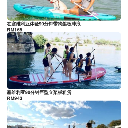
在塞维利亚体验90分钟带狗桨板冲浪
RM
165
塞维利亚90分钟巨型立桨板租赁
RM
943