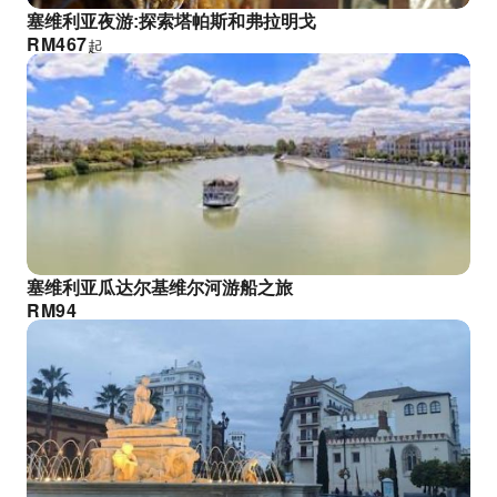
塞维利亚夜游:探索塔帕斯和弗拉明戈
RM
467
起
塞维利亚瓜达尔基维尔河游船之旅
RM
94