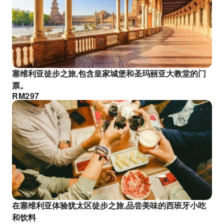
塞维利亚徒步之旅,包含皇家城堡和圣玛丽亚大教堂的门
票。
RM
297
在塞维利亚体验犹太区徒步之旅,品尝美味的西班牙小吃
和饮料