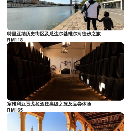
特里亚纳历史街区及瓜达尔基维尔河徒步之旅
RM
118
塞维利亚贡戈拉酒庄高级之旅及品尝体验
RM
165