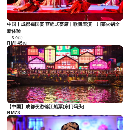
中国丨成都蜀国宴 宫廷式宴席丨歌舞表演丨川菜火锅全
新体验
5.0
(1)
RM
145
起
【中国】成都夜游锦江船票(东门码头)
RM
73