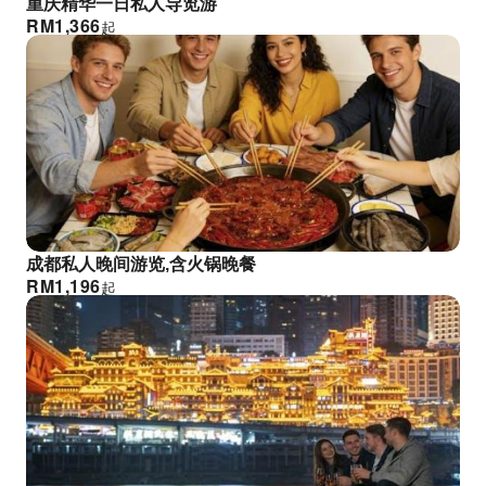
重庆精华一日私人导览游
RM
1,366
起
成都私人晚间游览,含火锅晚餐
RM
1,196
起