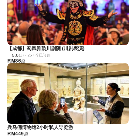
【成都】蜀风雅韵川剧院 (川剧表演)
5.0
(1)・25+ 个已订购
RM
86
起
兵马俑博物馆2小时私人导览游
RM
449
起