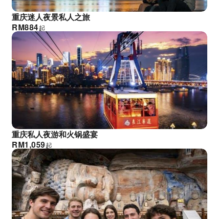
重庆迷人夜景私人之旅
RM
884
起
重庆私人夜游和火锅盛宴
RM
1,059
起