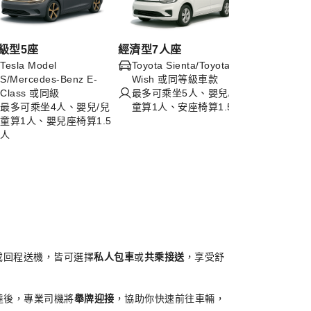
級型5座
經濟型7人座
Tesla Model
Toyota Sienta/Toyota
S/Mercedes-Benz E-
Wish 或同等級車款
Class 或同級
最多可乘坐5人、嬰兒/兒
最多可乘坐4人、嬰兒/兒
童算1人、安座椅算1.5人
童算1人、嬰兒座椅算1.5
人
或回程送機，皆可選擇
私人包車
或
共乘接送
，享受舒
達後，專業司機將
舉牌迎接
，協助你快速前往車輛，