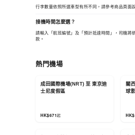
在 KKday 預訂台北桃園機場接送
行李數量依照所選車型有所不同，請參考商品頁面
接機時間怎麼選？
立即前往
機場接送主頁
瀏覽並預訂
台北桃園國際機場
請輸入「航班編號」及「預計抵達時間」，司機將
款。
熱門機場
成田國際機場(NRT) 至 東京迪
關西
士尼度假區
球
HK$
671
HK$
起