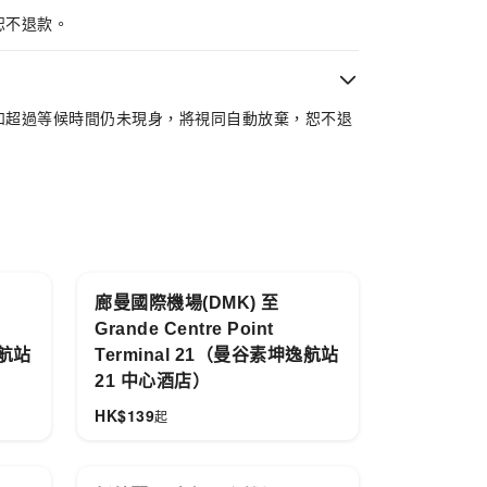
恕不退款。
讓旅程從機場開始就順暢安心。
如超過等候時間仍未現身，將視同自動放棄，恕不退
廊曼國際機場(DMK) 至
Grande Centre Point
逸航站
Terminal 21（曼谷素坤逸航站
21 中心酒店）
HK$
139
起