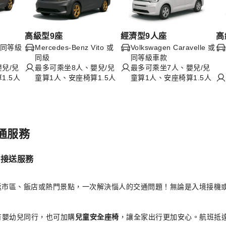
高級型9座
經濟型9人座
高
d 或同等級
Mercedes-Benz Vito 或
Volkswagen Caravelle 或
同級
同等級車款
兒/兒
最多可乘坐8人、嬰兒/兒
最多可乘坐7人、嬰兒/兒
1.5人
童算1人、安座椅算1.5人
童算1人、安座椅算1.5人
通服務
）接送服務
返市區、飯店或熱門景點，一次解決惱人的交通問題！無論是入境接機
有嬰幼兒同行，也可加購
兒童安全座椅
，讓全家出行更加安心。航班抵