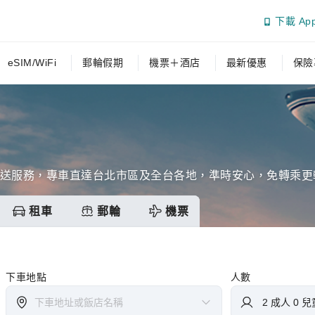
下載 Ap
eSIM/WiFi
郵輪假期
機票＋酒店
最新優惠
保險
接送服務，專車直達台北市區及全台各地，準時安心，免轉乘更
租車
郵輪
機票
下車地點
人數