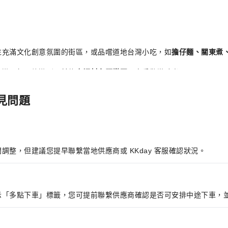
往充滿文化創意氛圍的街區，或品嚐道地台灣小吃，如
擔仔麵、關東煮
夜遊；親子旅遊則可前往
六福村主題樂園
，享受歡樂時光。
、飛牛牧場
等自然景點；或搭乘火車暢遊
東北角
，為旅程增添更多可能
見問題
程體驗：
整，但建議您提早聯繫當地供應商或 KKday 客服確認狀況。
合行程安排
旅遊需求
示「多點下車」標籤，您可提前聯繫供應商確認是否可安排中途下車，
遊，都能依需求選擇最合適的接送方案。行程結束前，亦可彈性預訂
台