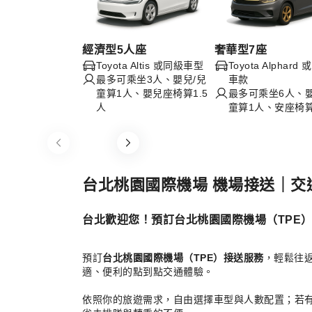
經濟型5人座
奢華型7座
Toyota Altis 或同級車型
Toyota Alphar
最多可乘坐3人、嬰兒/兒
車款
童算1人、嬰兒座椅算1.5
最多可乘坐6人、嬰
人
童算1人、安座椅算
Item
1
of
台北桃園國際機場 機場接送｜交
6
台北歡迎您！預訂台北桃園國際機場（TPE
預訂
台北桃園國際機場（TPE）接送服務
，輕鬆往
適、便利的點到點交通體驗。
依照你的旅遊需求，自由選擇車型與人數配置；若