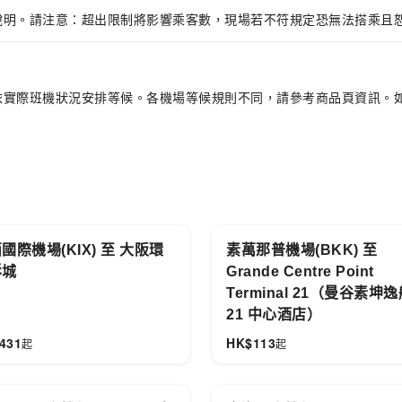
說明。請注意：超出限制將影響乘客數，現場若不符規定恐無法搭乘且
接送服務（TPE）
，依照你的行程與預算，選擇最理想的交通方式，
依實際班機狀況安排等候。各機場等候規則不同，請參考商品頁資訊。
國際機場(KIX) 至 大阪環
素萬那普機場(BKK) 至
影城
Grande Centre Point
Terminal 21（曼谷素坤
21 中心酒店）
431
HK$
113
起
起