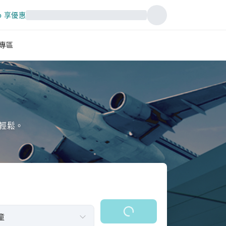
p 享優惠
專區
輕鬆。