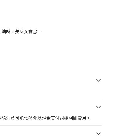
、滷味
，美味又實惠。
。
並請注意可能需額外以現金支付司機相關費用。
北機場回程送機服務
，讓整趟旅程更加輕鬆無憂。