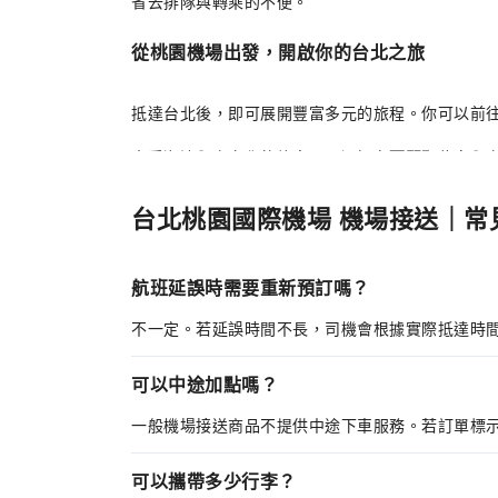
省去排隊與轉乘的不便。
從桃園機場出發，開啟你的台北之旅
抵達台北後，即可展開豐富多元的旅程。你可以前
喜愛潮流與次文化的旅客，可選擇在
西門町
住宿與
若想遠離城市喧囂，也能輕鬆前往
花蓮、清境農場
台北桃園國際機場 機場接送｜常
為什麼選擇台北機場接送服務？
航班延誤時需要重新預訂嗎？
選擇
台北機場接送
，把寶貴時間留給真正重要的旅
不一定。若延誤時間不長，司機會根據實際抵達時間調
多種接送選擇
：提供私人包車與共乘巴士，彈性配
貼心加購服務
：可依需求加購兒童座椅，滿足家庭
舉牌接機服務
：快速會合司機，免去找車煩惱
可以中途加點嗎？
直達目的地
：飯店、市中心或熱門景點一次到位
專業司機駕駛
：熟悉路況，選擇最佳行車路線
一般機場接送商品不提供中途下車服務。若訂單標
無論是獨自旅行、情侶出遊、好友同行，或家庭旅
可以攜帶多少行李？