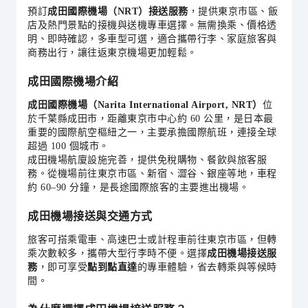
預訂
成田國際機場（NRT）接送服務
，提供東京市區、飯
店及熱門景點的接機與送機專車選擇。無需換乘、價格透
明、即時確認，多車型可選，適合攜帶行李、家庭旅客與
商務出行，讓往返東京機場更加輕鬆。
成田國際機場介紹
成田國際機場（Narita International Airport, NRT）
位
於千葉縣成田市，距離東京市中心約 60 公里，是日本最
重要的國際航空樞紐之一，主要承擔國際航班，連接全球
超過 100 個城市。
成田機場航廈設施完善，提供免稅購物、餐飲與旅客服
務。從機場前往東京市區、新宿、澀谷、銀座等地，車程
約 60–90 分鐘，是長途國際旅客的主要進出機場。
成田機場接送與交通方式
旅客可搭乘電車、高速巴士或計程車前往東京市區，但轉
乘次數較多，攜帶大型行李時不便。選擇
成田機場接送服
務
，即可享受
點到點直達
的專車體驗，省去轉乘與等候時
間。