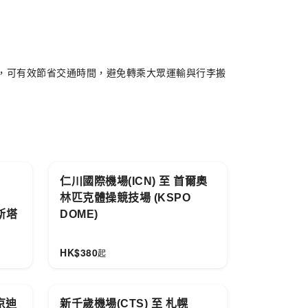
，可有效節省交通時間，避免轉乘大眾運輸與行李搬
仁川國際機場(ICN) 至 首爾奧
林匹克體操競技場 (KSPO
巴斯塔
DOME)
HK$
380
起
京迪
新千歲機場(CTS) 至 札幌