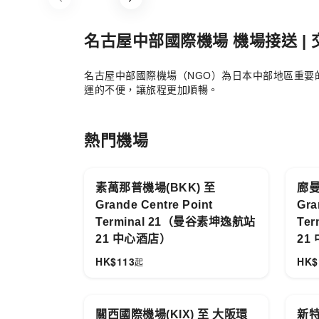
Item
1
of
名古屋中部國際機場 機場接送 |
7
名古屋中部國際機場（NGO）為日本中部地區重
運的不便，讓旅程更加順暢。
熱門機場
素萬那普機場(BKK) 至
廊曼
Grande Centre Point
Gra
Terminal 21（曼谷素坤逸航站
Te
21 中心酒店）
21
HK$
113
HK$
起
關西國際機場(KIX) 至 大阪環
新特