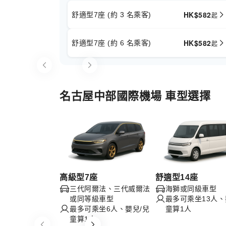
HK$
582
舒適型7座 (約 3 名乘客)
起
HK$
582
舒適型7座 (約 6 名乘客)
起
Item
1
of
名古屋中部國際機場 車型選擇
1
高級型7座
舒適型14座
三代阿爾法、三代威爾法
海獅或同級車型
或同等級車型
最多可乘坐13人、
最多可乘坐6人、嬰兒/兒
童算1人
童算1人