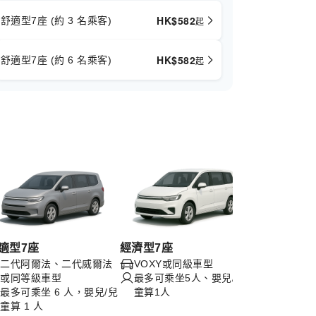
HK$
582
舒適型7座 (約 3 名乘客)
起
HK$
582
舒適型7座 (約 6 名乘客)
起
適型7座
經濟型7座
巴士19座
二代阿爾法、二代威爾法
VOXY或同級車型
豐田考斯
或同等級車型
最多可乘坐5人、嬰兒/兒
最多可乘坐
最多可乘坐 6 人，嬰兒/兒
童算1人
童算1人
童算 1 人