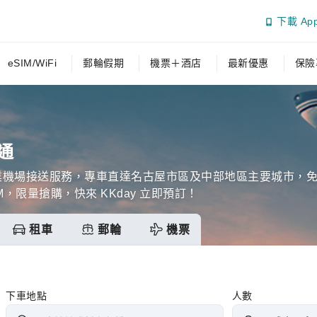
下載 Ap
eSIM/WiFi
郵輪假期
機票＋酒店
最新優惠
保險
通
業機場接送服務，專車直達名古屋市區及中部地區主要城市，免
IM，限量搶購，快來 KKday 立即預訂！
租車
郵輪
機票
下車地點
人數