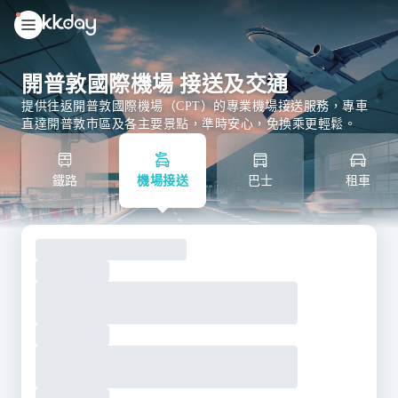
unread
notifications
開普敦國際機場 接送及交通
提供往返開普敦國際機場（CPT）的專業機場接送服務，專車
直達開普敦市區及各主要景點，準時安心，免換乘更輕鬆。
鐵路
機場接送
巴士
租車