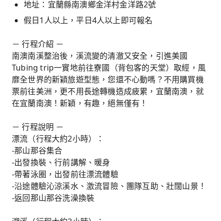
地址：宜蘭縣南澳鄉金洋村金洋路2號
假日1人以上，平日4人以上即可報名
－ 行程介紹 －
南澳南溪整治後，溪流變的清澈又安全，引進美國
Tubing trip一實地前往寮國（背包客的天堂）取經，風
靡全世界的新穎旅遊型態，您還不心動嗎？不用購買機
票前往美洲，更不用長途轉機造成疲累，宜蘭南澳，就
在宜蘭南澳！新穎，有趣，絕無僅有！
－ 行程說明 －
漂流（行程大約2小時）：
-那山那谷集合
-出發換裝、行前講解、暖身
-帶著泳圈，出發前往漂流體驗
-沿途體驗沁涼溪水、激流冒險、團隊互助、壯闊山景！
-返回那山那谷洗澡換裝