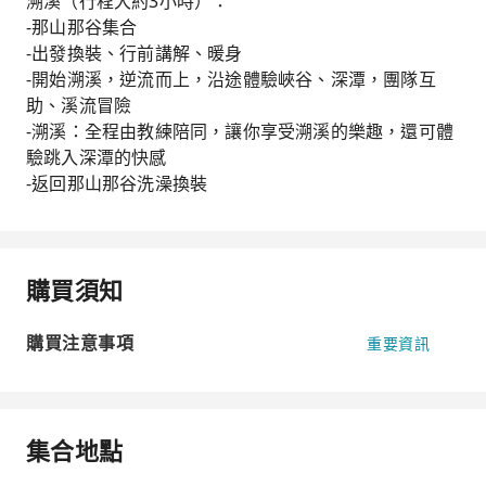
溯溪（行程大約3小時）：
-那山那谷集合
-出發換裝、行前講解、暖身
-開始溯溪，逆流而上，沿途體驗峽谷、深潭，團隊互
助、溪流冒險
-溯溪：全程由教練陪同，讓你享受溯溪的樂趣，還可體
驗跳入深潭的快感
-返回那山那谷洗澡換裝
購買須知
購買注意事項
重要資訊
集合地點