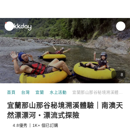
unread
notifications
8
首頁
台灣
宜蘭
水上活動
宜蘭那山那谷秘境溯溪體驗｜南澳天然漂漂河・漂流式探險
宜蘭那山那谷秘境溯溪體驗｜南澳天
然漂漂河・漂流式探險
4.8
優秀
1K+ 個已訂購