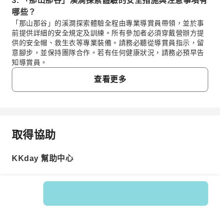
3. 「那山那谷」溪澗探索體驗的安全措施與注意事項有
哪些？
「那山那谷」的溪澗探索體驗全程由專業導賞員帶領，並於事
前提供詳細的安全規定及訓練。所有參加者必須穿戴營辦方提
供的安全帽、救生衣等專業裝備。請務必聽從導賞員指示，留
意腳步，並保持團隊合作。若有任何健康狀況，請務必預早告
知導賞員。
4. 「那山那谷」溪澗探索體驗是否適合初學者或不同年
查看更多
齡層參與？
「那山那谷」的溪澗探索行程專為初學者設計，難度適中，活
動特色標榜「驚險刺激，亦清涼舒適」，非常適合親子家庭、
朋友聚會或公司團體活動。行程歡迎 5 至 65 歲的任何人士參
與，讓各年齡層都能安全地享受溪澗探索的樂趣。
取得協助
常見問題
5. 宜蘭「那山那谷」溪澗探索體驗的最佳季節與建議時
段是甚麼時候？
KKday 幫助中心
宜蘭「那山那谷」的溪澗探索體驗，一般在春末至秋初（大約
1. 「那山那谷」秘境溪澗探索體驗包含哪些服務？
5 月至 10 月）最為適宜，此時天氣溫暖穩定，溪水充沛且清
參加「那山那谷」的溪澗探索體驗，一般已包含專業導賞
涼。建議選擇上午時段進行，以避開午後的雷陣雨，並能享受
員帶領、全套裝備（例如安全帽、救生衣、溪鞋等）、活
較為舒適的陽光。出發前請務必確認當地的天氣預報。
動期間的保險，以及出發前的安全講解與訓練。您可透過
6. 「那山那谷」的漂漂河體驗與溪澗探索行程有何主要
KKday 預訂，確保行程清晰，並已涵蓋必要的安全保障和
商品編號: 23315
專業服務，省卻自行準備的煩惱。
分別？