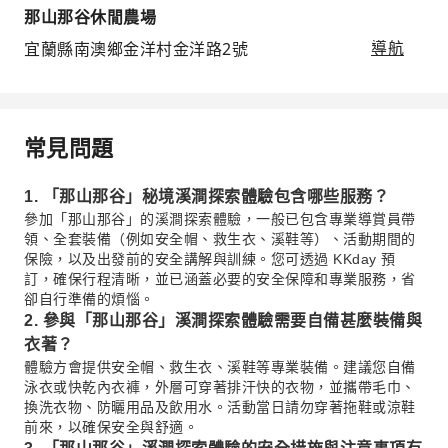
那山那谷休閒農場
宜蘭縣南澳鄉金洋村金洋路2號
導航
常見問題
1. 「那山那谷」秘境溪澗探索體驗包含哪些服務？
參加「那山那谷」的溪澗探索體驗，一般已包含專業導賞員帶
領、全套裝備（例如安全帽、救生衣、溪鞋等）、活動期間的
保險，以及出發前的安全講解與訓練。您可透過 KKday 預
訂，確保行程清晰，並已涵蓋必要的安全保障和專業服務，省
卻自行準備的煩惱。
2. 參與「那山那谷」溪澗探索體驗需要自備甚麼裝備與
衣著？
體驗方會提供安全帽、救生衣、溪鞋等專業裝備。建議您自備
泳衣或快乾內衣褲，外層可穿著排汗快的衣物，並攜帶毛巾、
換洗衣物、防曬用品及飲用水。活動當日請勿穿著拖鞋或涼鞋
前來，以確保安全與舒適。