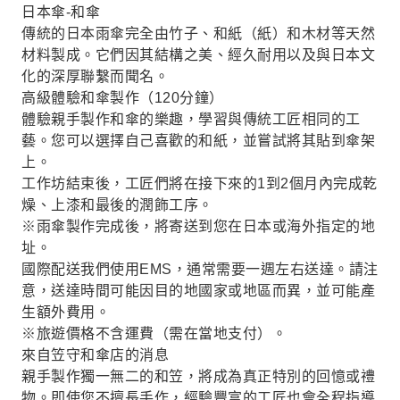
日本傘-和傘
傳統的日本雨傘完全由竹子、和紙（紙）和木材等天然
材料製成。它們因其結構之美、經久耐用以及與日本文
化的深厚聯繫而聞名。
高級體驗和傘製作（120分鐘）
體驗親手製作和傘的樂趣，學習與傳統工匠相同的工
藝。您可以選擇自己喜歡的和紙，並嘗試將其貼到傘架
上。
工作坊結束後，工匠們將在接下來的1到2個月內完成乾
燥、上漆和最後的潤飾工序。
※雨傘製作完成後，將寄送到您在日本或海外指定的地
址。
國際配送我們使用EMS，通常需要一週左右送達。請注
意，送達時間可能因目的地國家或地區而異，並可能產
生額外費用。
※旅遊價格不含運費（需在當地支付）。
來自笠守和傘店的消息
親手製作獨一無二的和笠，將成為真正特別的回憶或禮
物。即使您不擅長手作，經驗豐富的工匠也會全程指導