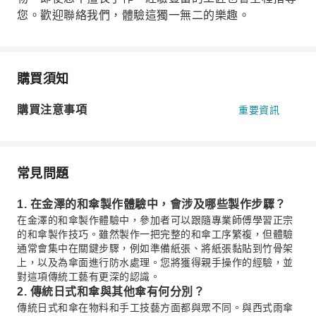
您。歡迎聯絡我們，體驗這獨一無二的樂趣。
購買須知
購買注意事項
重要資訊
常見問題
1. 在金澤的和傘製作體驗中，會涉及哪些製作步驟？
在金澤的和傘製作體驗中，參加者可以跟隨專業師傅學習正宗
的和傘製作技巧。雖然製作一把完整的和傘工序繁複，但體驗
通常會集中在關鍵步驟，例如準備紙張、將紙張黏貼到竹骨架
上，以及為傘面進行防水處理。您將獲得親手操作的經驗，並
對這項傳統工藝有更深的認識。
2. 傳統日式和傘與其他傘有何分別？
傳統日式和傘在物料和手工技藝方面都與眾不同。與西式雨傘