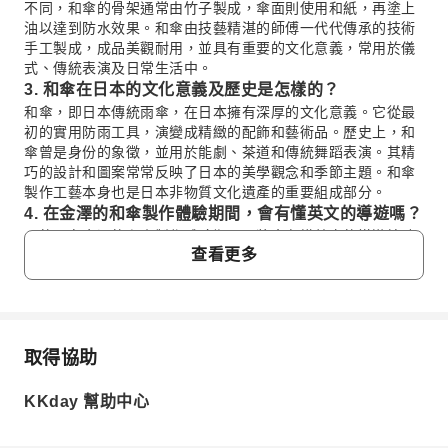
不同，和傘的骨架通常由竹子製成，傘面則使用和紙，再塗上
油以達到防水效果。和傘由技藝精湛的師傅一代代傳承的技術
手工製成，成品美觀耐用，並具有重要的文化意義，常用於儀
式、傳統表演及日常生活中。
3. 和傘在日本的文化意義及歷史是怎樣的？
和傘，即日本傳統雨傘，在日本擁有深厚的文化意義。它從最
初的實用防雨工具，演變成精緻的配飾和藝術品。歷史上，和
傘曾是身份的象徵，並用於能劇、茶道和傳統舞蹈表演。其精
巧的設計和圖案常常反映了日本的美學觀念和季節主題。和傘
製作工藝本身也是日本非物質文化遺產的重要組成部分。
4. 在金澤的和傘製作體驗期間，會有懂英文的導遊嗎？
是的，在金澤的和傘製作體驗期間，將會有懂英文的導遊協助
查看更多
您。這能確保您與專業師傅的溝通順暢，並幫助您完全理解製
作指示、技巧和工藝的文化層面，讓國際訪客的學習過程更順
利愉快。
5. 在金澤的和傘製作體驗中，由誰來指導參加者製作技
巧？
取得協助
常見問題
在金澤的和傘製作體驗中，參加者將由一位專業師傅親自指
導。這些技藝精湛的工匠擁有豐富的傳統和傘製作知識，能確
KKday 幫助中心
保您獲得正宗的指導和對這項精緻日本工藝的深入了解。他們
1. 在金澤的和傘製作體驗中，會涉及哪些製作步
的專業知識能提供真正優質且具教育意義的親手體驗。
驟？
6. 金澤的和傘製作店位於何處？方便觀光嗎？