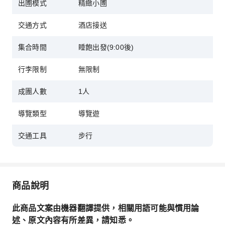
出圑模式
精緻小圑
商店位置便利，緊鄰東茶屋街，方便您將購物行程
交通方式
酒店接送
融入觀光計畫。
集合時間
睡飽出發(9:00後)
行李限制
無限制
成團人數
1人
導覽類型
導覽遊
交通工具
步行
商品說明
此商品文案由機器翻譯提供，相關用語可能與慣用論
述、原文內容有所差異，請知悉。