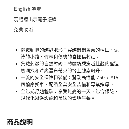
English 導覽
現場請出示電子憑證
免費取消
挑戰崎嶇的越野地形：穿越鬱鬱蔥蔥的稻田、泥
濘的小路、竹林和傳統的峇裡島村莊。
驚險刺激的自然障礙：體驗騎乘穿越壯觀的猩猩
臉洞穴和清爽瀑布帶來的腎上腺素飆升。
一流的安全保障和裝備：駕駛高性能 250cc ATV
四輪摩托車，配備全套安全裝備和專業指導。
全包式舒適體驗：享受無憂的一天，包含保險、
現代化淋浴設施和美味的當地午餐。
商品說明