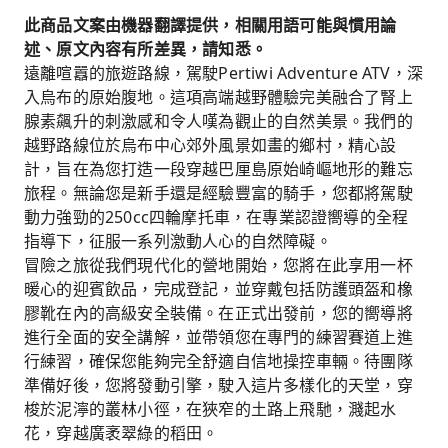
此商品文案由機器翻譯提供，相關用語可能與慣用論
述、原文內容有所差異，請知悉。
遠離喧囂的旅遊路線，駕駛Pertiwi Adventure ATV，深
入烏布的原始腹地。這項高端越野體驗完美融合了腎上
腺素飆升的刺激感和令人嘆為觀止的自然美景。我們的
越野路線位於烏布中心郊外風景如畫的鄉村，精心設
計，旨在為您打造一段穿越巴厘島原始崎嶇地形的難忘
旅程。無論您是新手還是經驗豐富的騎手，您都將駕駛
動力強勁的250cc四輪摩托車，在專業認證嚮導的全程
指導下，征服一系列激動人心的自然障礙。
冒險之旅從我們現代化的營地開始，您將在此享用一杯
暖心的迎賓飲品，完成登記，並穿戴包括防護頭盔和橡
膠靴在內的高級安全裝備。在正式出發前，您的嚮導將
進行全面的安全講解，並帶領您在專門的練習賽道上進
行練習，確保您能夠完全舒適自信地操控車輛。待團隊
準備好後，您將發動引擎，駛入這片多樣化的天堂，穿
梭於泥濘的叢林小徑，在狹窄的土路上飛馳，濺起水
花，穿越廣袤翠綠的稻田。