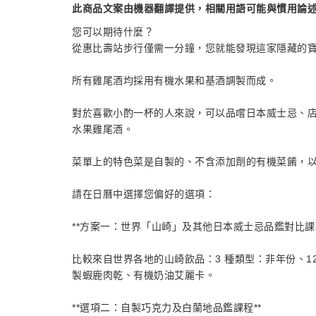
此商品文案由機器翻譯提供，相關用語可能與慣用論
您可以期待什麼？
從惠比壽站步行僅需一分鐘，您就能發現這家隱藏的
所有雞尾酒均採用有機水果和基酒調製而成。
對於喜歡小酌一杯的人來說，可以品嚐日本威士忌、店
水果雞尾酒。
菜單上的特色菜是自製的、不含添加劑的有機菜餚，
請在日曆中選擇您偏好的選項：
**方案一：世界「山崎」及其他日本威士忌品鑑對比課程
比較來自世界各地的山崎飲品：3 種類型：非年份、1
製蝦鹿肉乾、有機奶油艾麗卡。
**選項二：自製巧克力及白蘭地品鑑課程**