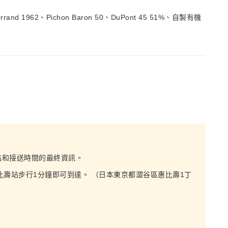
Ferrand 1962、Pichon Baron 50、DuPont 45 51%、自製有機
點和接送時間的最終資訊。
比壽站步行1分鐘即可到達。 （日本東京都澀谷區惠比壽1丁