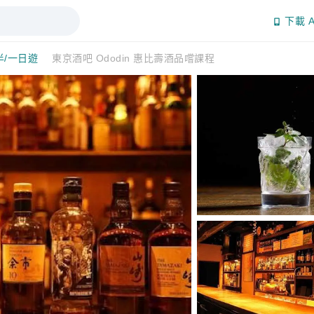
下載 A
半/一日遊
東京酒吧 Ododin 惠比壽酒品嚐課程