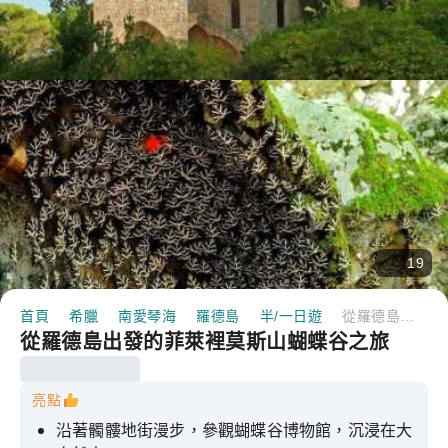
19
首頁
希臘
南愛琴海
羅德島
半/一日遊
從羅德島出發的菲萊裡莫斯山蝴蝶谷之旅
從羅德島出發的菲萊裡莫斯山蝴蝶谷之旅
亮點
沿著髑髏地街漫步，參觀蝴蝶谷博物館，沉浸在大