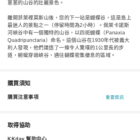
蔥蔥的山谷的壯麗景色。
離開菲萊裡莫斯山後，您的下一站是蝴蝶谷，這是島上
最迷人的景點之一（停留時間為2小時）。佩萊卡諾斯
河峽谷中有一個獨特的山谷，以四斑蝴蝶（Panaxia
Quadripunctaria）命名。這個山谷在1930年代被義大
利人發現，他們建造了一條令人驚嘆的1公里長的步
道，蜿蜒穿過峽谷，通往蝴蝶密集棲息的區域。
購買須知
購買注意事項
重要資訊
取得協助
KKday 幫助中心