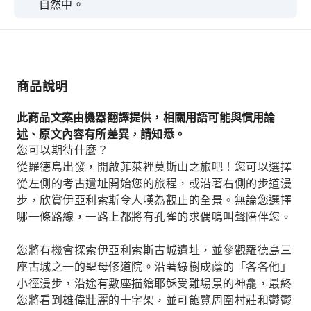
自然中。
商品說明
此商品文案由機器翻譯提供，相關用語可能與慣用論
述、原文內容有所差異，請知悉。
您可以期待什麼？
從羅德島出發，開啟菲萊裡莫斯山之旅吧！您可以選擇
從左側的考古遺址開始您的旅程，或沿著右側的步道漫
步，欣賞伊亞利索斯令人嘆為觀止的全景。無論您選擇
哪一條路線，一路上都將有孔雀的求偶鳴叫聲陪伴您。
您將有機會探索伊亞利索斯古城遺址，並參觀羅德島三
座古城之一的聖母修道院。沿著綠樹成蔭的「各各他」
小徑漫步，沿途有數座描繪耶穌受難場景的神龕，最終
您將看到雄偉壯麗的十字架，並可飽覽周圍村莊和鬱鬱